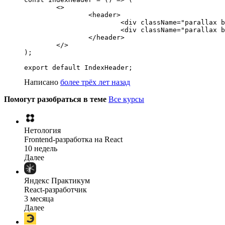
	<>

		<header>

			<div className="parallax bg-lt float-start" data-prl>

			<div className="parallax bg-lt float-end" data-prl>

		</header>

	</>

);

export default IndexHeader;
Написано
более трёх лет назад
Помогут разобраться в теме
Все курсы
Нетология
Frontend-разработка на React
10 недель
Далее
Яндекс Практикум
React-разработчик
3 месяца
Далее