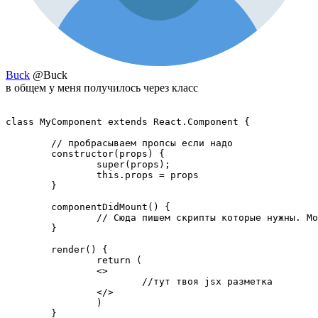
Buck
@Buck
в общем у меня получилось через класс
class MyComponent extends React.Component {

	// пробрасываем пропсы если надо

	constructor(props) {

		super(props);

		this.props = props

	}

	componentDidMount() {

		// Сюда пишем скрипты которые нужны. Можно обращаться к чему хочешь (в пределах компонента)

	}

	render() {  

		return (

		<>

			//тут твоя jsx разметка

		</>

		)

	}
