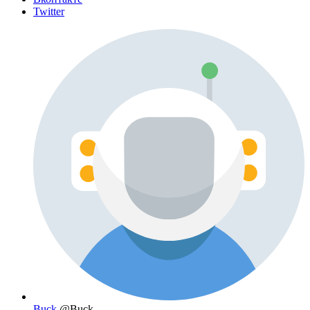
Twitter
Buck
@Buck