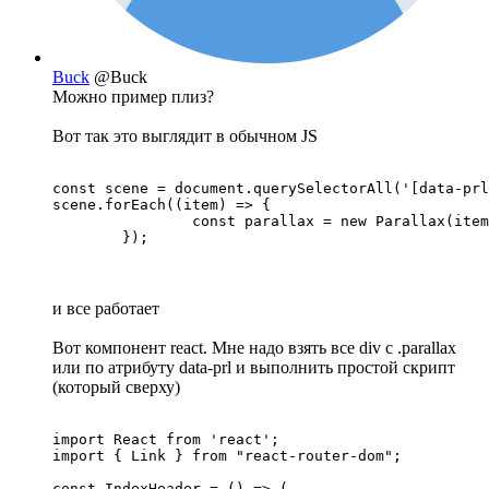
Buck
@Buck
Можно пример плиз?
Вот так это выглядит в обычном JS
const scene = document.querySelectorAll('[data-prl
scene.forEach((item) => {

		const parallax = new Parallax(item);

	});
и все работает
Вот компонент react. Мне надо взять все div с .parallax
или по атрибуту data-prl и выполнить простой скрипт
(который сверху)
import React from 'react';

import { Link } from "react-router-dom";

const IndexHeader = () => (
