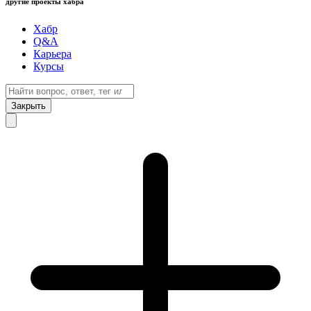
другие проекты хабра
Хабр
Q&A
Карьера
Курсы
Закрыть