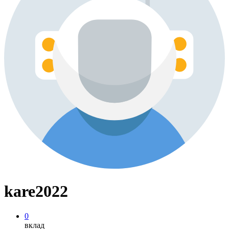
kare2022
0
вклад