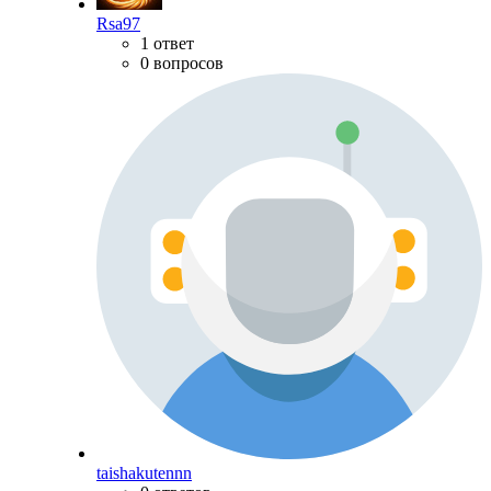
Rsa97
1 ответ
0 вопросов
taishakutennn