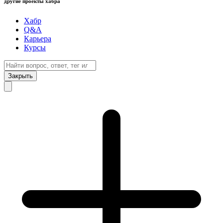
другие проекты хабра
Хабр
Q&A
Карьера
Курсы
Закрыть