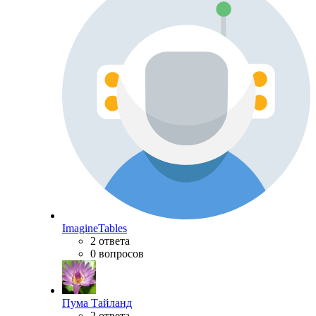
ImagineTables
2 ответа
0 вопросов
Пума Тайланд
2 ответа