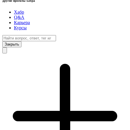
другие проекты хабра
Хабр
Q&A
Карьера
Курсы
Закрыть