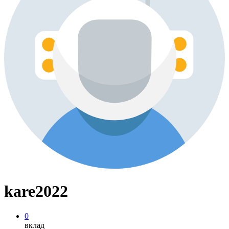
kare2022
0
вклад