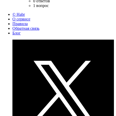
0 ответов
1 вопрос
© Habr
О сервисе
Правила
Обратная связь
Блог