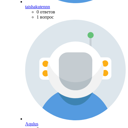
taishakutennn
0 ответов
1 вопрос
Aqulus