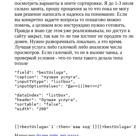
посмотреть варианты в инете сортировки. Я до 1-3 июля
сильно занята, прошу прощения за то что пока не могу
вам решение написать и надеюсь на понимание. Если
вы конкретно задаете вопросы то пошагово можно
помочь, а целиком всю инструкцию нужно готовить.
Правда я знаю где этоя уже реализовывала, но доступ к
сайту закрыт, так как то ли там хостинг не продлен то ли
домен. Нужно разворачивать локально, а это время.
Лучшая услуга либо галочкой либо анализом числа
просмотров. Если галочкой, то не в вызове чанка, а
проверкой условия - что-то типа такого делала типа
tvполе
"field": "bestUsluga", 

"caption": "лучшая услуга", 

"inputTVtype": "listbox", 

"inputOptionValues": "Да==1||Нет==2"

"dataIndex": "listbox", 

"header": "Лучшая услуга", 

"sortable": "false", 

"width": "200"
[[+bestUsluga=`1`:then=`ваш код`]][[+bestUsluga=`2
Написано
более трёх лет назад