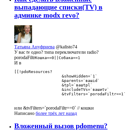
выпадающие списки(TV) в
админке modx revo?
Татьяна Ануфриева
@kalisto74
У вас tv одно? типа переключатели radio?
porodaFiltr
Кошка==0||Собака==1
И в
[[!pdoResources? 

                    &showHidden=`1`

                    &parents=`вашid`  

                    &tpl=`вашtpl`

                    &includeTVs=`вашиtv`

                    &tvFilters=`porodaFiltr==1`
или &tvFilters=`porodaFiltr==0` // кошки
Написано
более трёх лет назад
Вложенный вызов pdomenu?