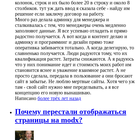
колонок, строк и их было более 20 в строку и около 8
столбиков. тут уж дать ввод я сказала себе - найду им
решение если заключу договор на работу.
Много раз делала админку для менеджера и
сталкивалась с тем, что менеджеры очень медленно
заполняют данные. Я все успеваю отладить и прямо
радостно получается. А вот когда и контент делаю и
админку и программинг и дизайн прямо тоже
оперативка забивается тотально. А когда делегирую, то
славненько получается. Люди радуются тому, что их
квалификация растет. Затраты снижаются. А я радуюсь
что у них понимание идет и стоимость моих работ им
становится яснее и уважение взаимное растет. А не
просто сделала, передала в пользование а они бросают
сайт в забытье. Не люблю мертвые сайты. Хотя чего уж
там - свой сайт нужно мне переделывать, а я все
концепцию его новую вынашиваю.
Написано
более трёх лет назад
Почему перестали отображаться
страницы на modx?