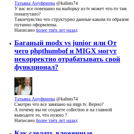
Татьяна Ануфриева
@kalisto74
У вас все повешано на выборку из tv может что-то там
понапутано?
Такоечувство что структурно данные каким-то образом
путанно оформлены.
Написано
более трёх лет назад
Баганый modx vs junior или От
чего phpthumbof и MIGX могут
некорректно отрабатывать свой
функционал?
Татьяна Ануфриева
@kalisto74
Смотрю что все завязано на migs tv. Верно?
А почему вы не создаете collection и на главной
выводите то, что нужно ?
Написано
более трёх лет назад
Как сделать вложенные