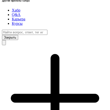
другие проекты хабра
Хабр
Q&A
Карьера
Курсы
Закрыть