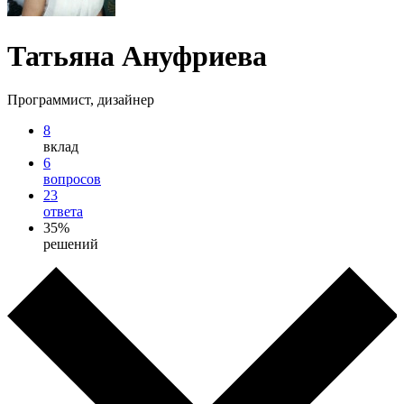
Татьяна Ануфриева
Программист, дизайнер
8
вклад
6
вопросов
23
ответа
35%
решений