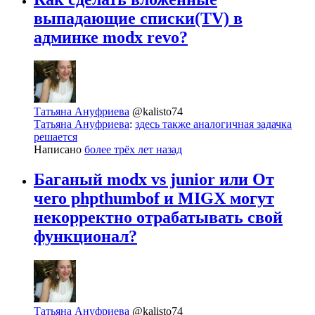
выпадающие списки(TV) в
админке modx revo?
Татьяна Ануфриева
@kalisto74
Татьяна Ануфриева
:
здесь также аналогичная задачка
решается
Написано
более трёх лет назад
Баганый modx vs junior или От
чего phpthumbof и MIGX могут
некорректно отрабатывать свой
функционал?
Татьяна Ануфриева
@kalisto74