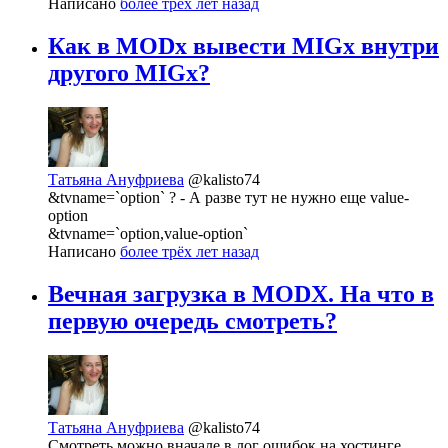
Написано
более трёх лет назад
Как в MODx вывести MIGx внутри
другого MIGx?
Татьяна Ануфриева
@kalisto74
&tvname=`option` ? - А разве тут не нужно еще value-
option
&tvname=`option,value-option`
Написано
более трёх лет назад
Вечная загрузка в MODX. На что в
первую очередь смотреть?
Татьяна Ануфриева
@kalisto74
Смотреть можно вначале в лог ошибок на хостинге,