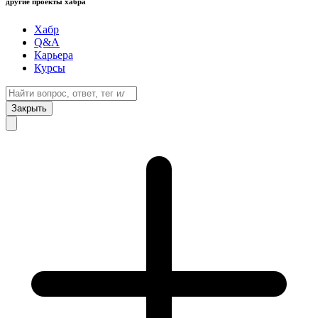
другие проекты хабра
Хабр
Q&A
Карьера
Курсы
Закрыть