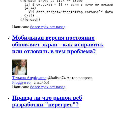
    {foreach $rows as $idx => $row}

      {if $row.pokaz < 1} // если в поле не показы
      {else}

        <li data-target="#bootstrap-carousel" data
      {/if}

    {/foreach}
Написано
более трёх лет назад
Мобильная версия постоянно
обновляет экран - как исправить
или отловить в чем проблема?
Татьяна Ануфриева
@kalisto74
Автор вопроса
Froggyweb
- спасибо!
Написано
более трёх лет назад
Правда ли что рынок веб
разработки "перегрет"?