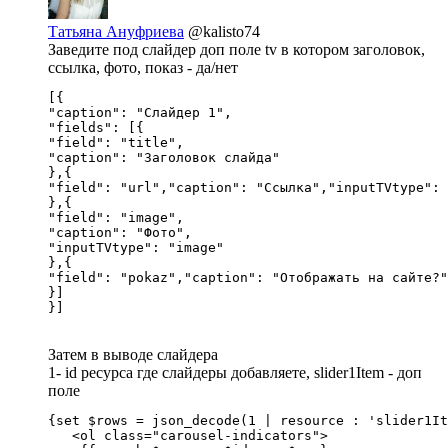
Татьяна Ануфриева
@kalisto74
Заведите под слайдер доп поле tv в котором заголовок,
ссылка, фото, показ - да/нет
[{ 

"caption": "Слайдер 1", 

"fields": [{ 

"field": "title", 

"caption": "Заголовок слайда" 

},{

"field": "url","caption": "Ссылка","inputTVtype": 
},{

"field": "image", 

"caption": "Фото", 

"inputTVtype": "image"

},{ 

"field": "pokaz","caption": "Отображать на сайте?"
}] 

}]
Затем в выводе слайдера
1- id ресурса где слайдеры добавляете, slider1Item - доп
поле
{set $rows = json_decode(1 | resource : 'slider1It
   <ol class="carousel-indicators">
