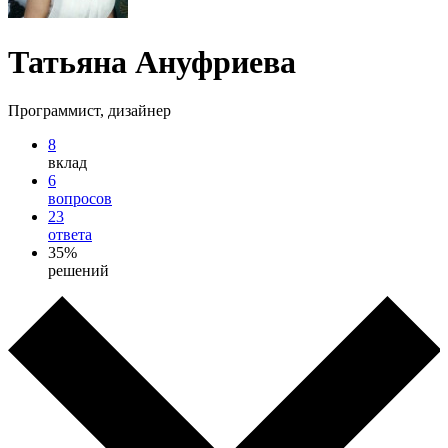
Татьяна Ануфриева
Программист, дизайнер
8
вклад
6
вопросов
23
ответа
35%
решений