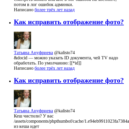
потом в лог ошибок админки.
Написано
более трёх лет назад
Как исправить отображение фото?
Татьяна Ануфриева
@kalisto74
&docid — можно указать ID документа, чей TV надо
обработать. По умолчанию: [[*id]]
Написано
более трёх лет назад
Как исправить отображение фото?
Татьяна Ануфриева
@kalisto74
Кеш чистили? У вас
/assets/components/phpthumbof/cache/1.e94eb9911023fa7384
из кеша идет