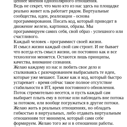
ценнее мнения однополярного отношения.
Ведь не секрет, что мало кто из нас здесь на площадке
реально живет иль работает рядом. Виртуальные
сообщества, идеи, реализации - основа
программирования. Писать код, который приводит в
движение железо, картинки, образы. Мы
программируем самих себя, свой образ - успешного или
счастливого.
Каждый человек - программист своей жизни.
И смысл жизни каждый свой сам строит. И не бывает
что всегда есть смысл жизни, он постоянно как и все
технологии меняется. Остаются лишь принципы,
качества, внимание сознания.
Желаю каждому из нас и любить свое дело и
сталкиваясь с разочарованием выбрасывать те идеи,
которые уже мешают. Также как и код, который быстро
устаревает - время сейчас такое полное отсутствие
стабильности в ИТ, время постоянного обновления.
Поток стремительно несется, и пусть каждый сам
выбирает плыть ему в потоке или наблюдать вне потока
за потоком, или вообще погружаться в другие потоки.
Желаю жить в реальных отношениях, но обладать
гибкостью в виртуальных, либо отдавать виртуальным
отношениям тот минимум, который сами себе
формируем. Желаю того же и в отношении работы.