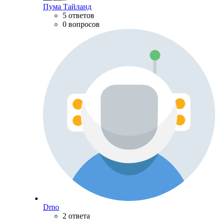
Пума Тайланд
5 ответов
0 вопросов
Drno
2 ответа