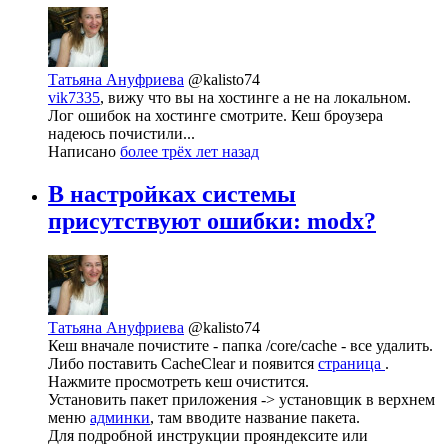
Татьяна Ануфриева
@kalisto74
vik7335
, вижу что вы на хостинге а не на локальном.
Лог ошибок на хостинге смотрите. Кеш броузера
надеюсь почистили...
Написано
более трёх лет назад
В настройках системы
присутствуют ошибки: modx?
Татьяна Ануфриева
@kalisto74
Кеш вначале почистите - папка /core/cache - все удалить.
Либо поставить CacheClear и появится
страница
.
Нажмите просмотреть кеш очистится.
Установить пакет приложения -> установщик в верхнем
меню
админки
, там вводите название пакета.
Для подробной инструкции прояндексите или