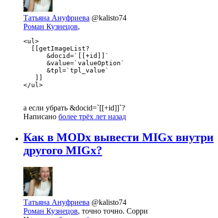
Татьяна Ануфриева
@kalisto74
Роман Кузнецов
,
<ul>

  [[getImageList?

      &docid=`[[+id]]`

      &value=`valueOption`

      &tpl=`tpl_value`

   ]]

</ul>
а если убрать &docid=`[[+id]]`?
Написано
более трёх лет назад
Как в MODx вывести MIGx внутри
другого MIGx?
Татьяна Ануфриева
@kalisto74
Роман Кузнецов
, точно точно. Сорри