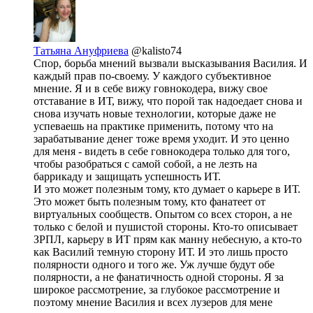
Татьяна Ануфриева
@kalisto74
Спор, борьба мнений вызвали высказывания Василия. И
каждый прав по-своему. У каждого субъективное
мнение. Я и в себе вижу говнокодера, вижу свое
отставание в ИТ, вижу, что порой так надоедает снова и
снова изучать новые технологии, которые даже не
успеваешь на практике применить, потому что на
зарабатывание денег тоже время уходит. И это ценно
для меня - видеть в себе говнокодера только для того,
чтобы разобраться с самой собой, а не лезть на
баррикаду и защищать успешность ИТ.
И это может полезным тому, кто думает о карьере в ИТ.
Это может быть полезным тому, кто фанатеет от
виртуальных сообществ. Опытом со всех сторон, а не
только с белой и пушистой стороны. Кто-то описывает
ЗРПЛ, карьеру в ИТ прям как манну небесную, а кто-то
как Василий темную сторону ИТ. И это лишь просто
полярности одного и того же. Уж лучше будут обе
полярности, а не фанатичность одной стороны. Я за
широкое рассмотрение, за глубокое рассмотрение и
поэтому мнение Василия и всех лузеров для мене