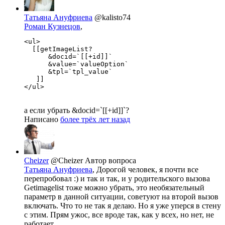
Татьяна Ануфриева
@kalisto74
Роман Кузнецов
,
<ul>

  [[getImageList?

      &docid=`[[+id]]`

      &value=`valueOption`

      &tpl=`tpl_value`

   ]]

</ul>
а если убрать &docid=`[[+id]]`?
Написано
более трёх лет назад
Cheizer
@Cheizer
Автор вопроса
Татьяна Ануфриева
, Дорогой человек, я почти все
перепробовал :) и так и так, и у родительского вызова
Getimagelist тоже можно убрать, это необязательный
параметр в данной ситуации, советуют на второй вызов
включать. Что то не так я делаю. Но я уже уперся в стену
с этим. Прям ужос, все вроде так, как у всех, но нет, не
работает.