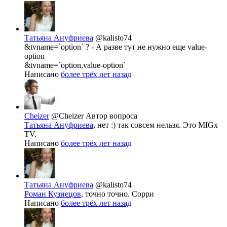
Татьяна Ануфриева
@kalisto74
&tvname=`option` ? - А разве тут не нужно еще value-
option
&tvname=`option,value-option`
Написано
более трёх лет назад
Cheizer
@Cheizer
Автор вопроса
Татьяна Ануфриева
, нет :) так совсем нельзя. Это MIGx
TV.
Написано
более трёх лет назад
Татьяна Ануфриева
@kalisto74
Роман Кузнецов
, точно точно. Сорри
Написано
более трёх лет назад