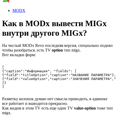
MODX
Как в MODx вывести MIGx
внутри другого MIGx?
На чистый MODx Revo последняя версия, специально поднял
чтобы разобраться, есть TV
option
тип migx.
Вот вкладки форм:
[

{"caption":"Информация", "fields": [

{"field":"titleOption","caption":"НАЗВАНИЕ ПАРАМЕТРА"},

{"field":"valueOption","caption":"ЗНАЧЕНИЯ ПАРАМЕТРА","
]}

]
Разметку колонок думаю нет смысла приводить, в админке
все работает и выводится прекрасно.
Как видим в этом TV есть еще один TV
value-option
тоже тип
migx.