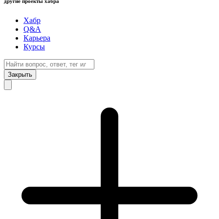
другие проекты хабра
Хабр
Q&A
Карьера
Курсы
Закрыть