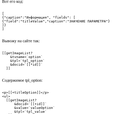
Вот его код:
[

{"caption":"Информация", "fields": [

{"field":"titleValue","caption":"ЗНАЧЕНИЕ ПАРАМЕТРА"}

]}

]
Вывожу на сайте так:
[[getImageList?

    &tvname=`option`

    &tpl=`tpl_option`

    &docid=`[[*id]]`

  ]]
Содержимое tpl_option:
<p>[[+titleOption]]</p>

<ul>

  [[getImageList?

      &docid=`[[+id]]`

      &value=`valueOption`

      &tpl=`tpl_value`
