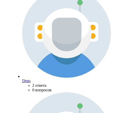
Drno
2 ответа
0 вопросов