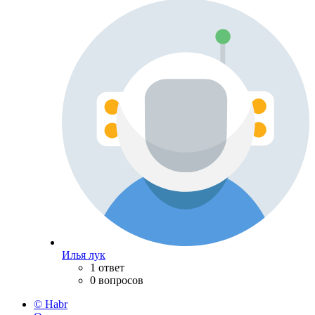
Илья лук
1 ответ
0 вопросов
© Habr