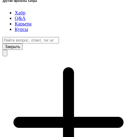
другие проекты хабра
Хабр
Q&A
Карьера
Курсы
Закрыть