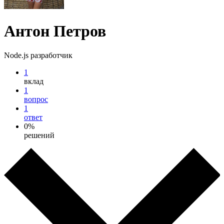
Антон Петров
Node.js разработчик
1
вклад
1
вопрос
1
ответ
0%
решений