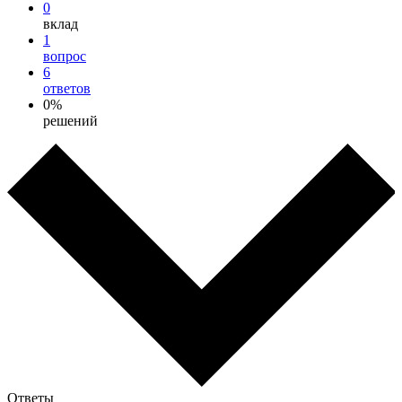
0
вклад
1
вопрос
6
ответов
0%
решений
Ответы