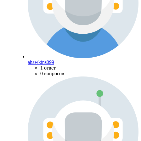
ahawkins099
1 ответ
0 вопросов