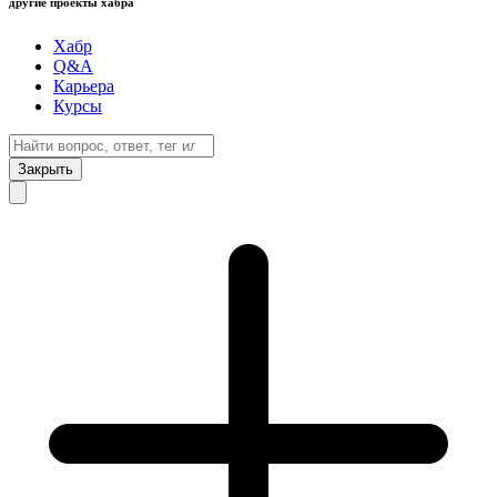
другие проекты хабра
Хабр
Q&A
Карьера
Курсы
Закрыть