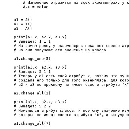
    # Изменение отразится на всех экземплярах, у к
    A.x = value

a1 = A()

a2 = A()

a3 = A()

print(a1.x, a2.x, a3.x)

# Выведет: 1 1 1

# На самом деле, у экземпляров пока нет своего атр
# но они получают его значение из класса

a1.change_one(5)

print(a1.x, a2.x, a3.x)

# Выведет: 5 1 1

# Теперь у а1 есть свой атрибут x, потому что функ
# создала его только для того экземпляра, для кото
# a2 и a3 по прежнему не имеют своего атрибута "x"
a2.change_all(2)

print(a1.x, a2.x, a3.x)

# Выведет: 5 2 2

# Изменился атрибут класса, и поэтому значение изм
# которые не имеют своего атрибута "x", а вынужден
a1.change_all(7)
