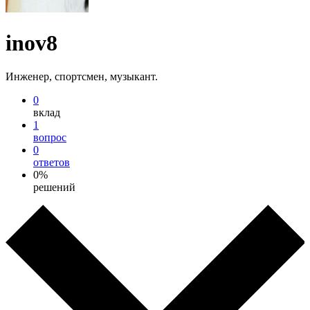
inov8
Инженер, спортсмен, музыкант.
0
вклад
1
вопрос
0
ответов
0%
решений