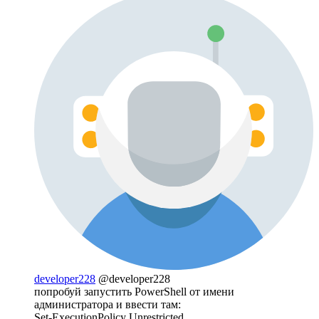
developer228
@developer228
попробуй запустить PowerShell от имени
администратора и ввести там:
Set-ExecutionPolicy Unrestricted