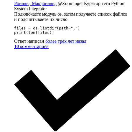
Рональд Макдональд
@Zoominger
Куратор тега Python
System Integrator
Подключаете модуль os, затем получаете список файлов
и подсчитываете их число:
files = os.listdir(path=".")

print(len(files))
Ответ написан
более трёх лет назад
10
комментариев