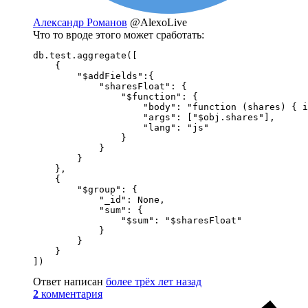
Александр Романов
@AlexoLive
Что то вроде этого может сработать:
db.test.aggregate([

    {

        "$addFields":{

            "sharesFloat": {

                "$function": {

                    "body": "function (shares) { i
                    "args": ["$obj.shares"],

                    "lang": "js"

                }

            }

        }

    },

    {

        "$group": {

            "_id": None,

            "sum": {

                "$sum": "$sharesFloat"

            }

        }

    }

])
Ответ написан
более трёх лет назад
2
комментария