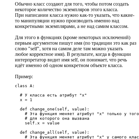
Обычно класс создают для того, чтобы потом создать
некоторое количество экземпляров этого класса.
При написании класса нужно как-то указать, что какие-
то манипуляции нужно производить именно над
конкретными экземплярами, а не над самим классом.
Для этого в функциях (кроме некоторых исключений)
первым аргументом пишут имя (по традиции это как раз
слово "self", хотя на самом деле там можно указать
любое корректное имя). В результате, когда в функции
интерпретатор видит имя self, он понимает, что речь
идёт именно об одном конкретном объекте класса.
Пример:
class A:

  # У класса есть атрибут "x"

  x = 1

  def change_one(self, value):

    # Эта функция меняет атрибут "x" только у того
    # для которого она вызвана

    self.x = value

  def change_all(self, value):

    # Эта функция меняет атрибут "x" у самого клас