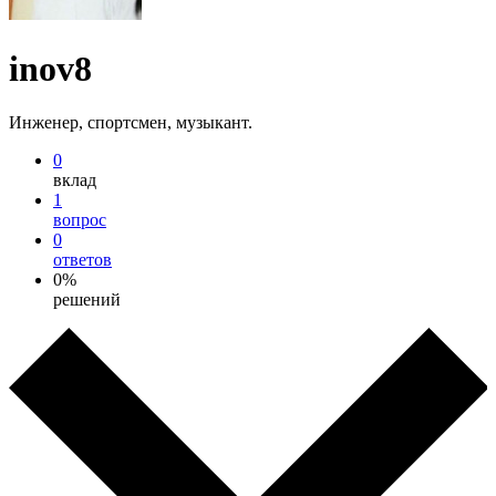
inov8
Инженер, спортсмен, музыкант.
0
вклад
1
вопрос
0
ответов
0%
решений