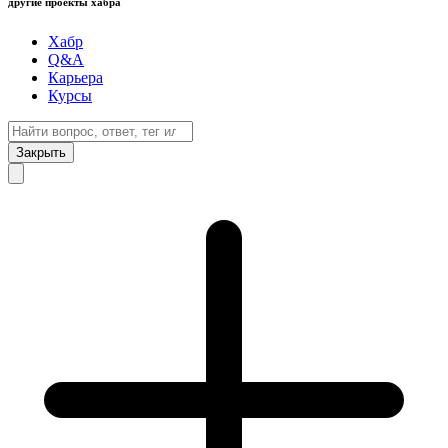
другие проекты хабра
Хабр
Q&A
Карьера
Курсы
Закрыть