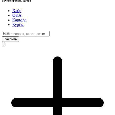
другие проекты хабра
Хабр
Q&A
Карьера
Курсы
Закрыть