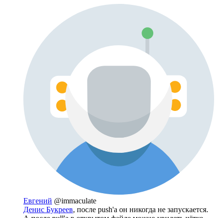
Евгений
@immaculate
Денис Букреев
, после push'а он никогда не запускается.