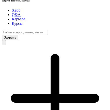
другие проекты хабра
Хабр
Q&A
Карьера
Курсы
Закрыть