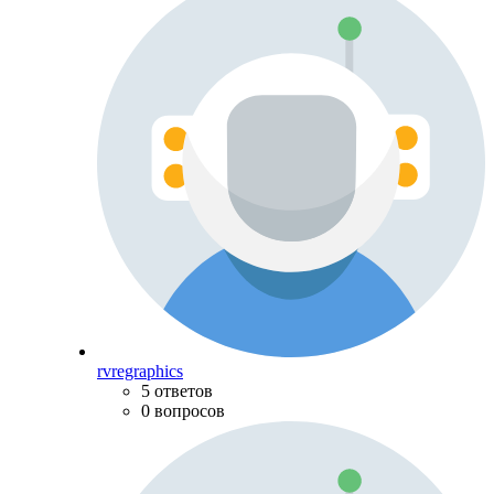
rvregraphics
5 ответов
0 вопросов