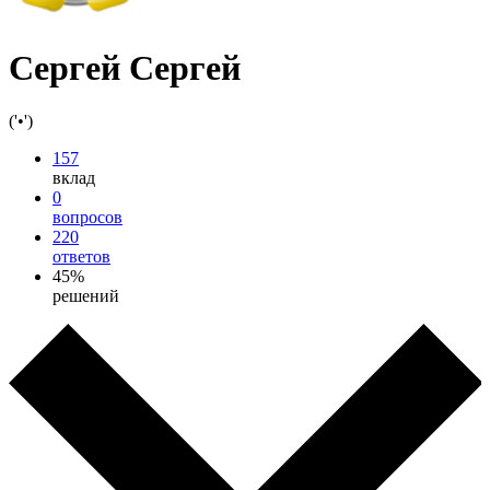
Сергей Сергей
('•')
157
вклад
0
вопросов
220
ответов
45%
решений