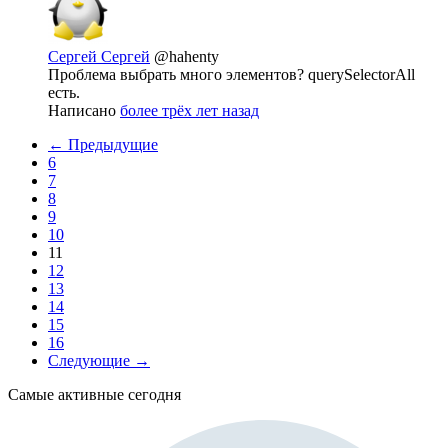
Сергей Сергей
@hahenty
Проблема выбрать много элементов? querySelectorAll
есть.
Написано
более трёх лет назад
← Предыдущие
6
7
8
9
10
11
12
13
14
15
16
Следующие →
Самые активные сегодня