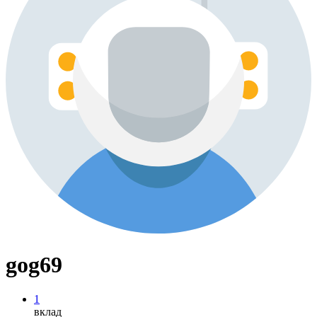
gog69
1
вклад