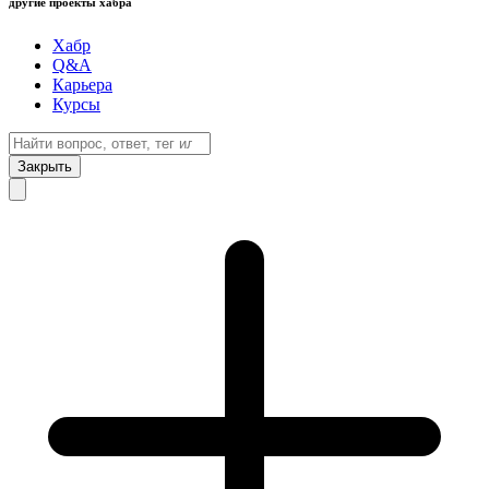
другие проекты хабра
Хабр
Q&A
Карьера
Курсы
Закрыть