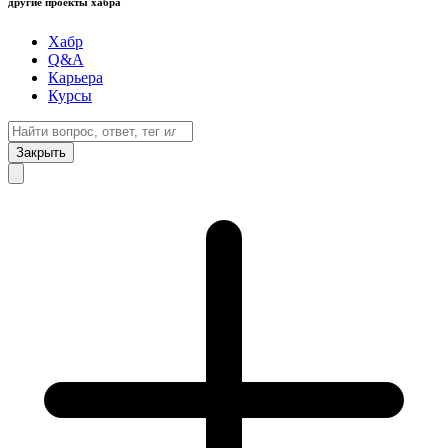
другие проекты хабра
Хабр
Q&A
Карьера
Курсы
Закрыть