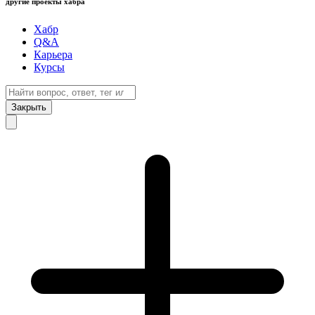
другие проекты хабра
Хабр
Q&A
Карьера
Курсы
Закрыть