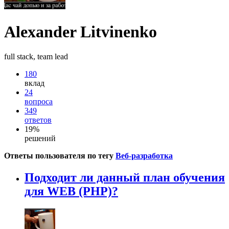
Alexander Litvinenko
full stack, team lead
180
вклад
24
вопроса
349
ответов
19%
решений
Ответы пользователя по тегу
Веб-разработка
Подходит ли данный план обучения
для WEB (PHP)?