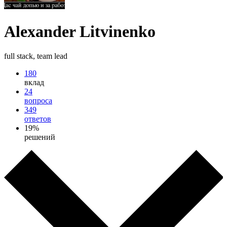
Alexander Litvinenko
full stack, team lead
180
вклад
24
вопроса
349
ответов
19%
решений