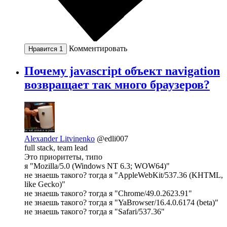
Комментировать
Нравится
1
Почему javascript объект navigation
возвращает так много браузеров?
Alexander Litvinenko
@edli007
full stack, team lead
Это приоритеты, типо
я "Mozilla/5.0 (Windows NT 6.3; WOW64)"
не знаешь такого? тогда я "AppleWebKit/537.36 (KHTML,
like Gecko)"
не знаешь такого? тогда я "Chrome/49.0.2623.91"
не знаешь такого? тогда я "YaBrowser/16.4.0.6174 (beta)"
не знаешь такого? тогда я "Safari/537.36"