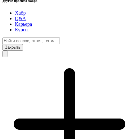
другие проекты хабра
Хабр
Q&A
Карьера
Курсы
Закрыть