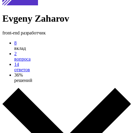
Evgeny Zaharov
front-end разработчик
8
вклад
2
вопроса
14
ответов
36%
решений