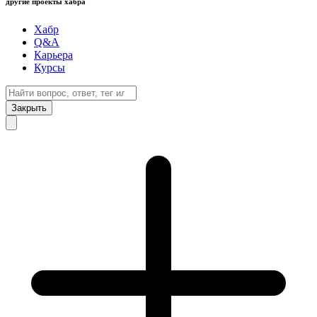
другие проекты хабра
Хабр
Q&A
Карьера
Курсы
Закрыть