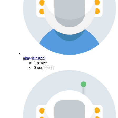
ahawkins099
1 ответ
0 вопросов