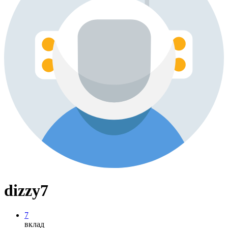
dizzy7
7
вклад