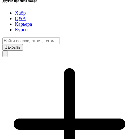
другие проекты хабра
Хабр
Q&A
Карьера
Курсы
Закрыть