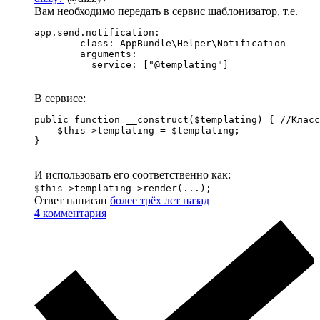
Вам необходимо передать в сервис шаблонизатор, т.е.
app.send.notification:

        class: AppBundle\Helper\Notification

        arguments:

          service: ["@templating"]
В сервисе:
public function __construct($templating) { //Класс
    $this->templating = $templating;

}
И использовать его соответственно как:
$this->templating->render(...);
Ответ написан
более трёх лет назад
4
комментария