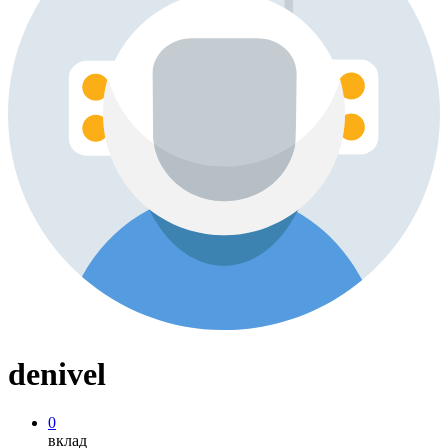
denivel
0
вклад