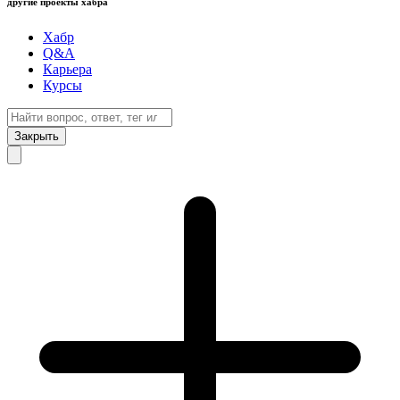
другие проекты хабра
Хабр
Q&A
Карьера
Курсы
Закрыть