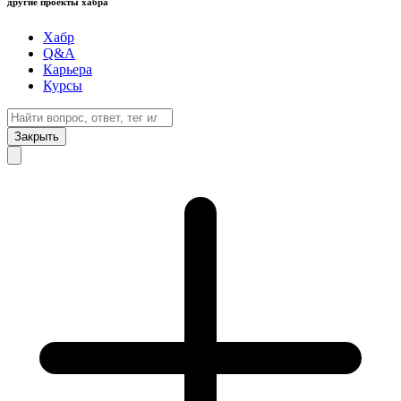
другие проекты хабра
Хабр
Q&A
Карьера
Курсы
Закрыть