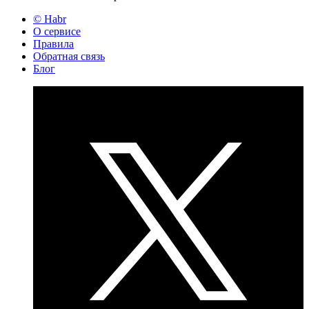
© Habr
О сервисе
Правила
Обратная связь
Блог