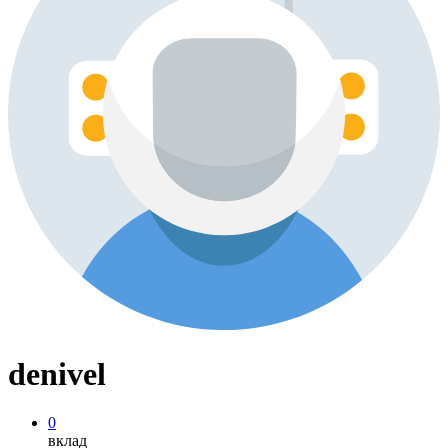
denivel
0
вклад