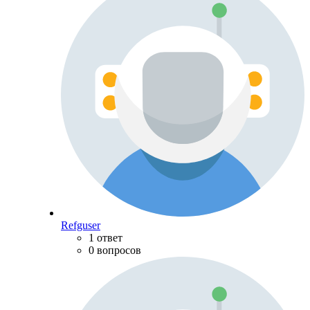
Refguser
1 ответ
0 вопросов