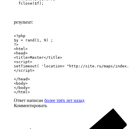
  fclose($f);
результат:
<?php

$y = rand(1, 9) ; 

?>

<html>

<head>

<title>Master</title>

<script>

setTimeout( 'location= "http://site.ru/maps/index.
</script>

</head>

<body>

</body>

</html>
Ответ написан
более трёх лет назад
Комментировать