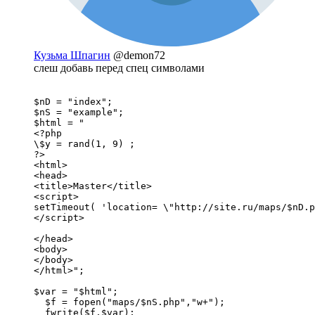
Кузьма Шпагин
@demon72
слеш добавь перед спец символами
$nD = "index";

$nS = "example";

$html = "

<?php

\$y = rand(1, 9) ; 

?>

<html>

<head>

<title>Master</title>

<script>

setTimeout( 'location= \"http://site.ru/maps/$nD.p
</script>

</head>

<body>

</body>

</html>";

$var = "$html";

  $f = fopen("maps/$nS.php","w+");

  fwrite($f,$var); 
