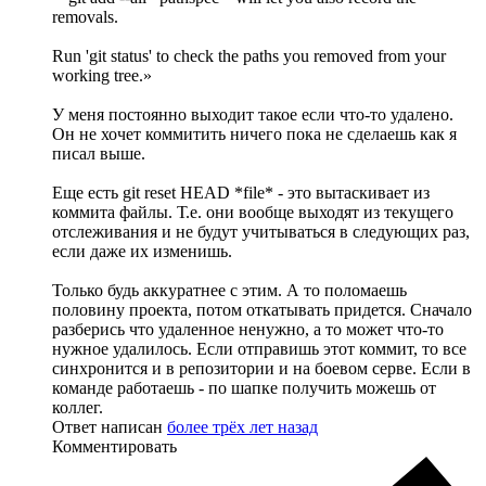
removals.
Run 'git status' to check the paths you removed from your
working tree.»
У меня постоянно выходит такое если что-то удалено.
Он не хочет коммитить ничего пока не сделаешь как я
писал выше.
Еще есть git reset HEAD *file* - это вытаскивает из
коммита файлы. Т.е. они вообще выходят из текущего
отслеживания и не будут учитываться в следующих раз,
если даже их изменишь.
Только будь аккуратнее с этим. А то поломаешь
половину проекта, потом откатывать придется. Сначало
разберись что удаленное ненужно, а то может что-то
нужное удалилось. Если отправишь этот коммит, то все
синхронится и в репозитории и на боевом серве. Если в
команде работаешь - по шапке получить можешь от
коллег.
Ответ написан
более трёх лет назад
Комментировать