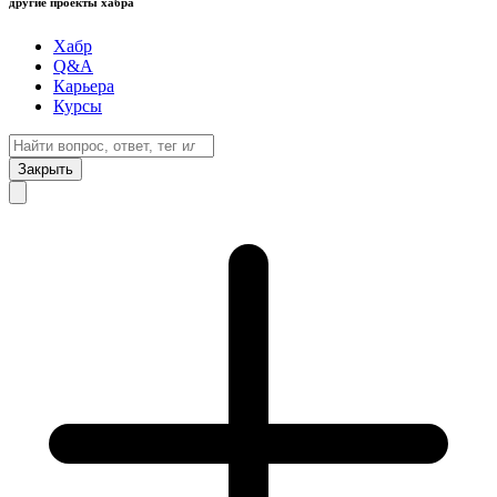
другие проекты хабра
Хабр
Q&A
Карьера
Курсы
Закрыть