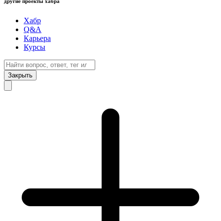
другие проекты хабра
Хабр
Q&A
Карьера
Курсы
Закрыть