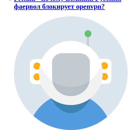
фаервол блокирует openvpn?