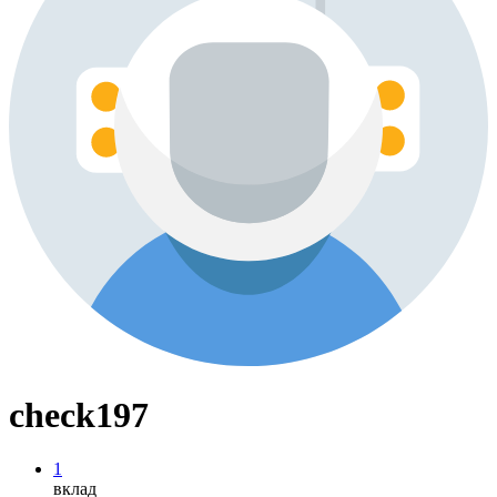
check197
1
вклад