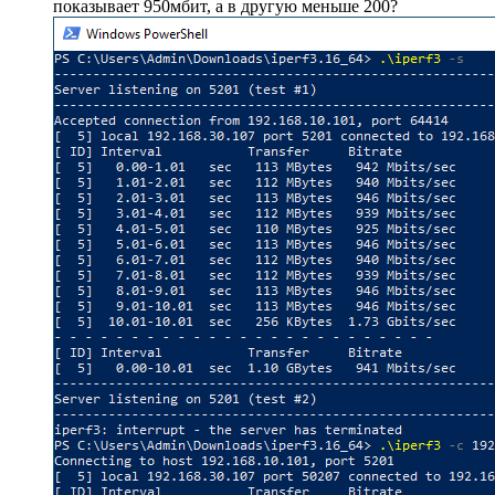
показывает 950мбит, а в другую меньше 200?