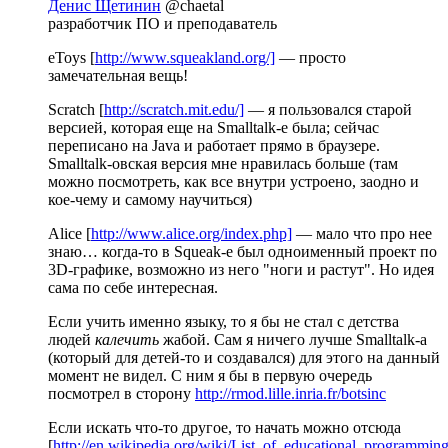
Денис Щетинин
@chaetal
разработчик ПО и преподаватель
eToys [
http://www.squeakland.org/]
— просто
замечательная вещь!
Scratch [
http://scratch.mit.edu/]
— я пользовался старой
версией, которая еще на Smalltalk-е была; сейчас
переписано на Java и работает прямо в браузере.
Smalltalk-овская версия мне нравилась больше (там
можно посмотреть, как все внутри устроено, заодно и
кое-чему и самому научиться)
Alice [
http://www.alice.org/index.php]
— мало что про нее
знаю… когда-то в Squeak-е был одноименный проект по
3D-графике, возможно из него "ноги и растут". Но идея
сама по себе интересная.
Если учить именно языку, то я бы не стал с детства
людей
калечить
жабой. Сам я ничего лучше Smalltalk-а
(который для детей-то и создавался) для этого на данный
момент не видел. С ним я бы в первую очередь
посмотрел в сторону
http://rmod.lille.inria.fr/botsinc
Если искать что-то другое, то начать можно отсюда
[
http://en.wikipedia.org/wiki/List_of_educational_programmin