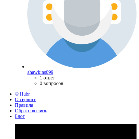
ahawkins099
1 ответ
0 вопросов
© Habr
О сервисе
Правила
Обратная связь
Блог