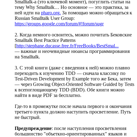
Smalltalk-а (это ключевой момент), погуглить статьи на
тему Why Smalltalk… Но основное — это практика, за
ней идти на
pharo.org.
За помощью можно обращаться к
Russian Smalltalk User Group:
https://groups.google.com/forum/#!forum/sugr
2. Когда немного освоитесь, можно почитать Бековские
Smalltalk Best Practice Patterns
[
http://stephane.ducasse.free.fr/FreeBooks/BestSmal...
— важные и неочевидные нюансы программирования
на Smalltalk.
3. С этой книги (даже с введения к ней) можно плавно
переходить к изучению TDD — сначала классику по
Test-Driven Development by Example того же Бека, затем
— через Growing Object-Oriented Software Guided by Tests
к всепоглощающему TDD (BDD). Обе книги можно
найти в виде PDF за бесплатно.
Где-то в промежутке после начала первого и окончания
третьего пункта должно наступить просветление. Путь
не быстрый.
Предупреждение
: после наступления просветвления
большинство "объеткно-ориентированных" языков и