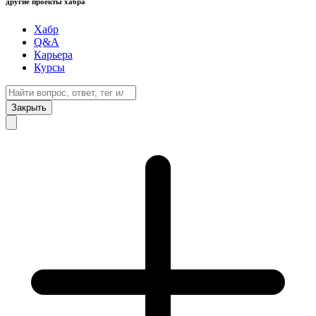
другие проекты хабра
Хабр
Q&A
Карьера
Курсы
Закрыть