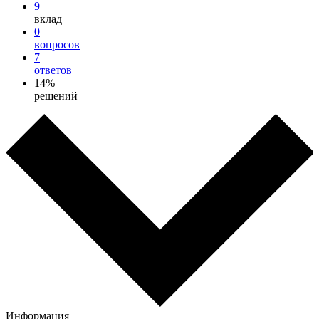
9
вклад
0
вопросов
7
ответов
14%
решений
Информация