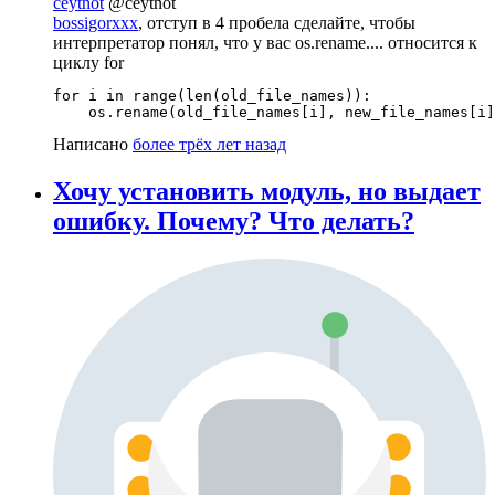
ceytnot
@ceytnot
bossigorxxx
, отступ в 4 пробела сделайте, чтобы
интерпретатор понял, что у вас os.rename.... относится к
циклу for
for i in range(len(old_file_names)):

    os.rename(old_file_names[i], new_file_names[i]
Написано
более трёх лет назад
Хочу установить модуль, но выдает
ошибку. Почему? Что делать?