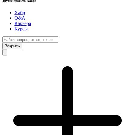
другие проекты хабра
Хабр
Q&A
Карьера
Курсы
Закрыть