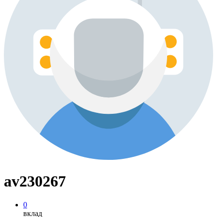
av230267
0
вклад