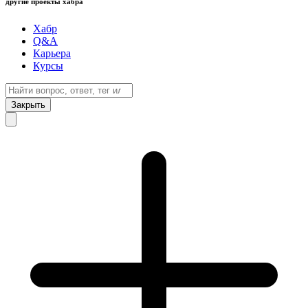
другие проекты хабра
Хабр
Q&A
Карьера
Курсы
Закрыть