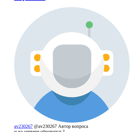
av230267
@av230267
Автор вопроса
и на сервере обновится ?