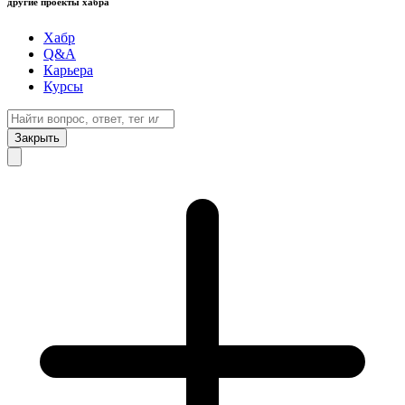
другие проекты хабра
Хабр
Q&A
Карьера
Курсы
Закрыть