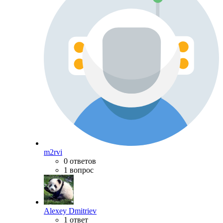
m2rvi
0 ответов
1 вопрос
Alexey Dmitriev
1 ответ