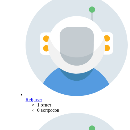
Refguser
1 ответ
0 вопросов