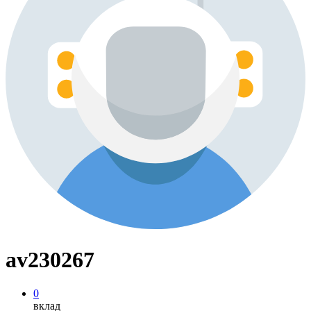
av230267
0
вклад