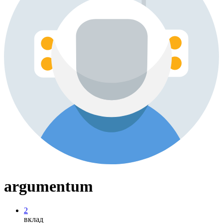
argumentum
2
вклад