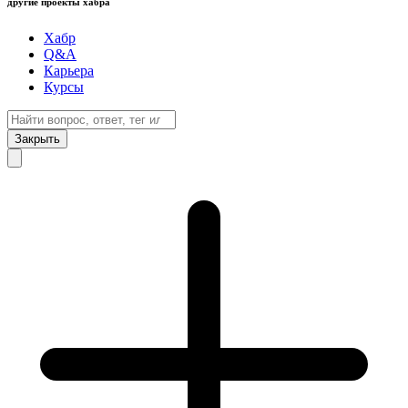
другие проекты хабра
Хабр
Q&A
Карьера
Курсы
Закрыть