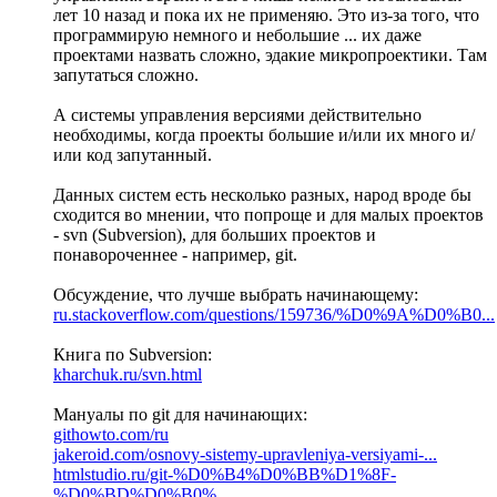
лет 10 назад и пока их не применяю. Это из-за того, что
программирую немного и небольшие ... их даже
проектами назвать сложно, эдакие микропроектики. Там
запутаться сложно.
А системы управления версиями действительно
необходимы, когда проекты большие и/или их много и/
или код запутанный.
Данных систем есть несколько разных, народ вроде бы
сходится во мнении, что попроще и для малых проектов
- svn (Subversion), для больших проектов и
понавороченнее - например, git.
Обсуждение, что лучше выбрать начинающему:
ru.stackoverflow.com/questions/159736/%D0%9A%D0%B0...
Книга по Subversion:
kharchuk.ru/svn.html
Мануалы по git для начинающих:
githowto.com/ru
jakeroid.com/osnovy-sistemy-upravleniya-versiyami-...
htmlstudio.ru/git-%D0%B4%D0%BB%D1%8F-
%D0%BD%D0%B0%...