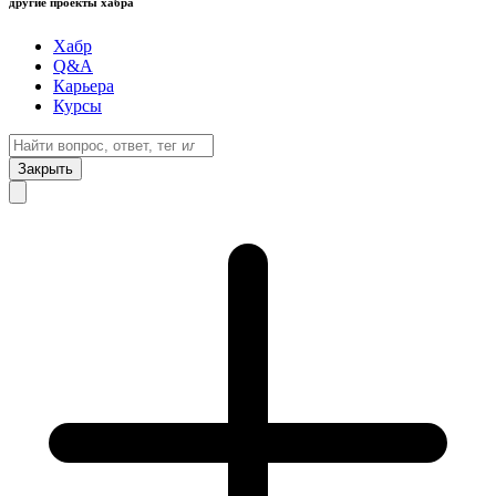
другие проекты хабра
Хабр
Q&A
Карьера
Курсы
Закрыть