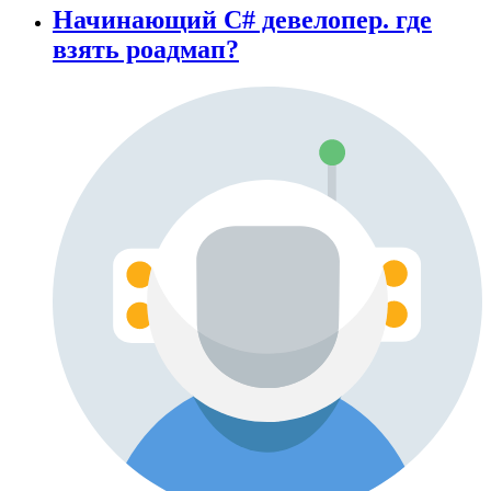
Начинающий С# девелопер. где
взять роадмап?