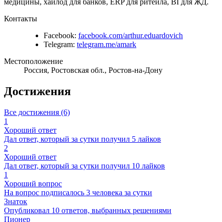
медицины, хайлод для банков, ERP для ритейла, BI для ЖД.
Контакты
Facebook:
facebook.com/arthur.eduardovich
Telegram:
telegram.me/amark
Местоположение
Россия, Ростовская обл., Ростов-на-Дону
Достижения
Все достижения (6)
1
Хороший ответ
Дал ответ, который за сутки получил 5 лайков
2
Хороший ответ
Дал ответ, который за сутки получил 10 лайков
1
Хороший вопрос
На вопрос подписалось 3 человека за сутки
Знаток
Опубликовал 10 ответов, выбранных решениями
Пионер