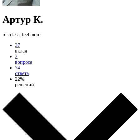
Артур К.
rush less, feel more
37
вклад
2
вопроса
74
ответа
22%
решений