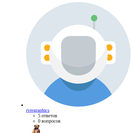
rvregraphics
5 ответов
0 вопросов