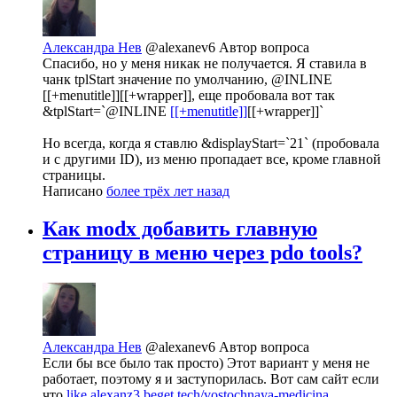
Александра Нев
@alexanev6
Автор вопроса
Спасибо, но у меня никак не получается. Я ставила в
чанк tplStart значение по умолчанию, @INLINE
[[+menutitle]][[+wrapper]], еще пробовала вот так
&tplStart=`@INLINE
[[+menutitle]]
[[+wrapper]]`
Но всегда, когда я ставлю &displayStart=`21` (пробовала
и с другими ID), из меню пропадает все, кроме главной
страницы.
Написано
более трёх лет назад
Как modx добавить главную
страницу в меню через pdo tools?
Александра Нев
@alexanev6
Автор вопроса
Если бы все было так просто) Этот вариант у меня не
работает, поэтому я и заступорилась. Вот сам сайт если
что
like.alexanz3.beget.tech/vostochnaya-medicina