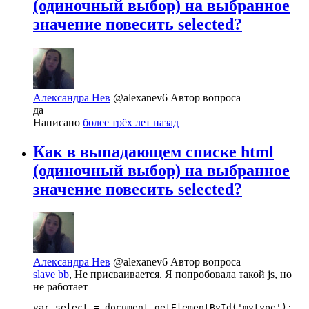
(одиночный выбор) на выбранное
значение повесить selected?
Александра Нев
@alexanev6
Автор вопроса
да
Написано
более трёх лет назад
Как в выпадающем списке html
(одиночный выбор) на выбранное
значение повесить selected?
Александра Нев
@alexanev6
Автор вопроса
slave bb
, Не присваивается. Я попробовала такой js, но
не работает
var select = document.getElementById('mytype');
