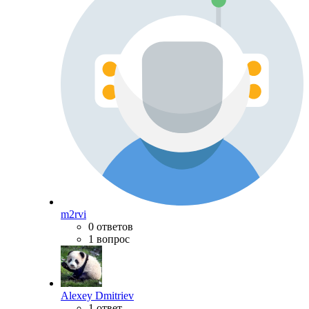
m2rvi
0 ответов
1 вопрос
Alexey Dmitriev
1 ответ