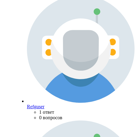
Refguser
1 ответ
0 вопросов