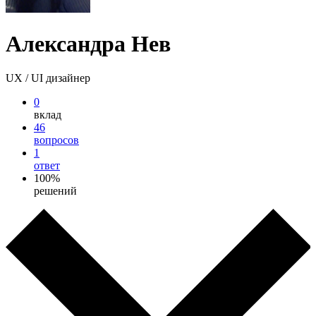
Александра Нев
UX / UI дизайнер
0
вклад
46
вопросов
1
ответ
100%
решений