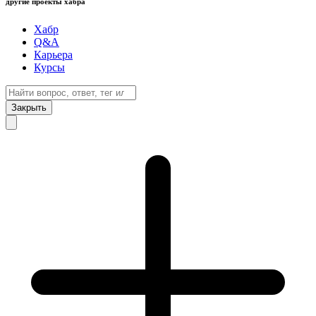
другие проекты хабра
Хабр
Q&A
Карьера
Курсы
Закрыть