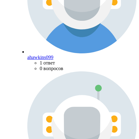
ahawkins099
1 ответ
0 вопросов