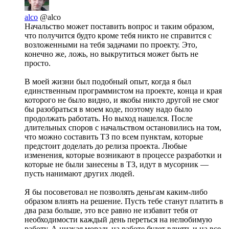
alco
@alco
Начальство может поставить вопрос и таким образом,
что получится будто кроме тебя никто не справится с
возложенными на тебя задачами по проекту. Это,
конечно же, ложь, но выкрутиться может быть не
просто.
В моей жизни был подобный опыт, когда я был
единственным программистом на проекте, конца и края
которого не было видно, и якобы никто другой не смог
бы разобраться в моем коде, поэтому надо было
продолжать работать. Но выход нашелся. После
длительных споров с начальством остановились на том,
что можно составить ТЗ по всем пунктам, которые
предстоит доделать до релиза проекта. Любые
изменения, которые возникают в процессе разработки и
которые не были занесены в ТЗ, идут в мусорник —
пусть нанимают других людей.
Я бы посоветовал не позволять деньгам каким-либо
образом влиять на решение. Пусть тебе станут платить в
два раза больше, это все равно не избавит тебя от
необходимости каждый день переться на нелюбимую
работу. А низкая мораль на работе будет влиять и на все