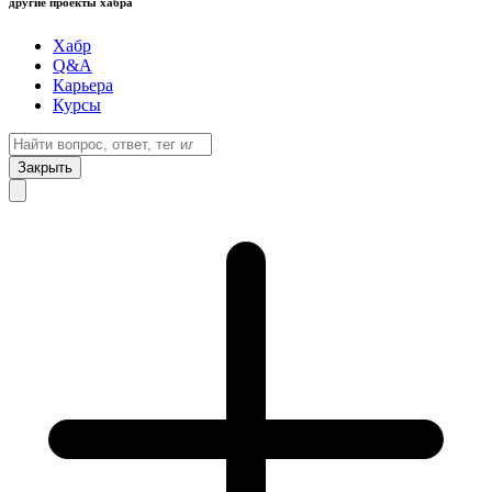
другие проекты хабра
Хабр
Q&A
Карьера
Курсы
Закрыть