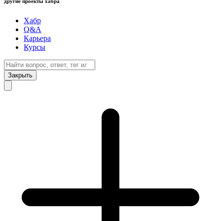
другие проекты хабра
Хабр
Q&A
Карьера
Курсы
Закрыть