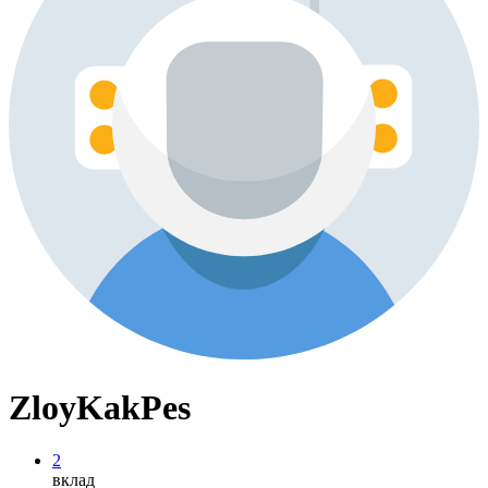
ZloyKakPes
2
вклад