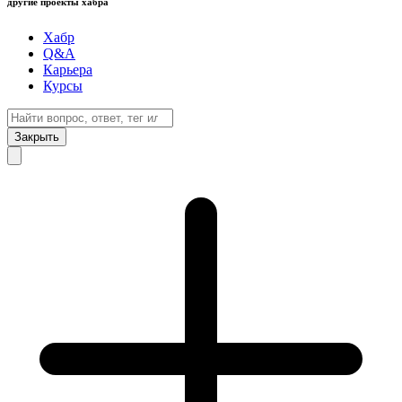
другие проекты хабра
Хабр
Q&A
Карьера
Курсы
Закрыть