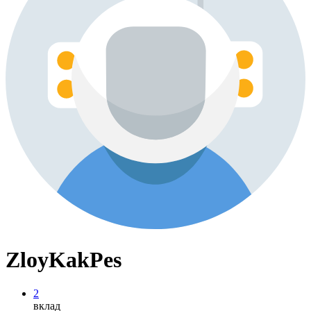
ZloyKakPes
2
вклад