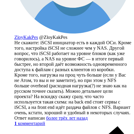
ZloyKakPes
@ZloyKakPes
Не скажите: iSCSI инициатор есть в каждой ОСи. Кроме
того, настройка iSCSI не сложнее чем у NAS. Другой
вопрос, что iSCSI работает на уровне блоков (как уже
говорилось), а NAS на уровне ФС — в итоге первый
быстрее, но второй даёт возможность одновременного
доступа к файлам с разных клиентов из коробки.
Кроме того, нагрузка на проц чуть больше (если у Вас
не Атом, то вы и не заметите), но при этом у NFS
больше overhead (расходная нагрузка(?) не знаю как на
русском точнее сказать). Можно детальнее цели
проекта? На вскидку скажу сразу, что часто
используется такая схема: на back end стоят сервы с
iSCSI, а на front end идёт раздача файлов с NFS. Вариант
очень, кстати, хороший и удобный в некоторых случаях.
Ответ написан
более трёх лет назад
1
комментарий