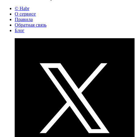
© Habr
О сервисе
Правила
Обратная связь
Блог