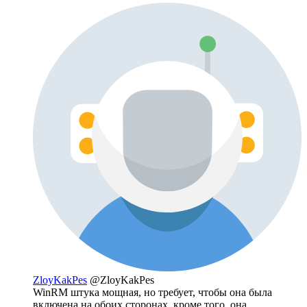
ZloyKakPes
@ZloyKakPes
WinRM штука мощная, но требует, чтобы она была
включена на обоих сторонах, кроме того, она