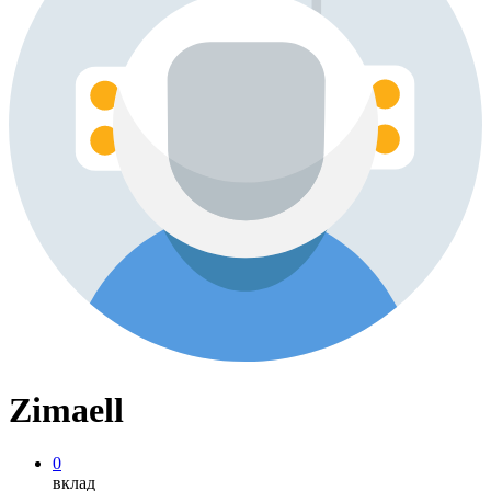
Zimaell
0
вклад