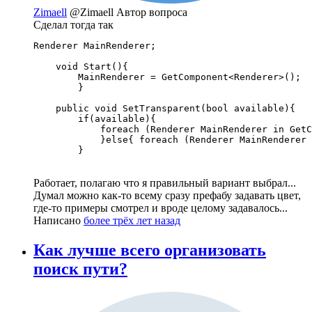
Zimaell
@Zimaell
Автор вопроса
Сделал тогда так
Renderer MainRenderer;

    void Start(){

        MainRenderer = GetComponent<Renderer>();

        }

    public void SetTransparent(bool available){

        if(available){

            foreach (Renderer MainRenderer in GetC
            }else{ foreach (Renderer MainRenderer 
        }
Работает, полагаю что я правильный вариант выбрал...
Думал можно как-то всему сразу префабу задавать цвет,
где-то примеры смотрел и вроде целому задавалось...
Написано
более трёх лет назад
Как лучше всего организовать
поиск пути?