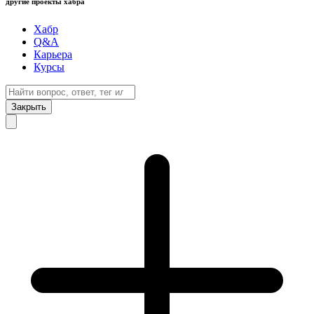
другие проекты хабра
Хабр
Q&A
Карьера
Курсы
Закрыть