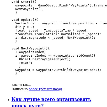
void Start(){

  waypoints = GameObject.Find("WayPoints").transfo
  NextWaypoint();

  }

void Update(){

  Vector3 dir = waypoint.transform.position - tran
  dir.y = 0;

  float _speed = Time.deltaTime * speed;

  transform.Translate(dir.normalized * _speed);

  if(dir.magnitude < _speed) NextWaypoint();

  }

void NextWaypoint(){

  ++waypointIndex;

  if(waypointIndex >= waypoints.childCount){

    Object.Destroy(gameObject);

    return;

    }

  waypoint = waypoints.GetChild(waypointIndex);

  }
как-то так...
Написано
более трёх лет назад
Как лучше всего организовать
поиск пути?