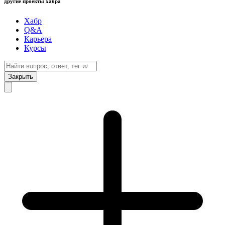
другие проекты хабра
Хабр
Q&A
Карьера
Курсы
Закрыть