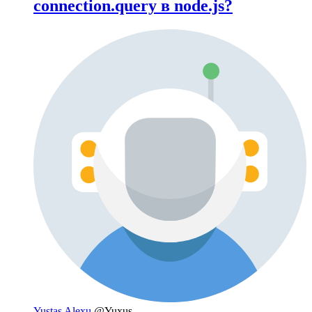
connection.query в node.js?
Yustas Alexu
@Yuxus