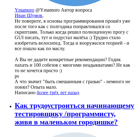
Ymamoro
@Ymamoro
Автор вопроса
Иван Шумов
,
Не поверите, я основы программирования прошёл уже
после того как с полгодика попрактивался со
скриптами. Только когда решил полноценную прогу с
GUI писать, тут и подустал малёха :) Трудно стало
изобретать велосипед. Тогда и вооружился теорией - и
все пошло как по маслу.
А Вы не дадите конкретные рекомендации? Годик
пахать и 100 собезов с многими неадыкватами? Не как
то не хочется просто :)
ps
А что значит "быть смешанным с гразью" - немного не
понял? Опыта мало.
Написано
более трёх лет назад
Как трудоустроиться начинающему
тестировщику /программисту,
живя в маленьком городишке?