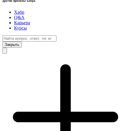
другие проекты хабра
Хабр
Q&A
Карьера
Курсы
Закрыть