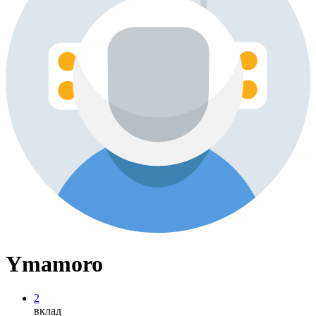
Ymamoro
2
вклад