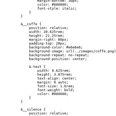
            margin-bottom: 30px;

            color: #000000;

            font-style: italic;

        }

    }

    &__coffe {

        position: relative;

        width: 20.625rem;

        height: 21.25rem;

        margin-right: 80px;

        padding-top: 20px;

        background-color: #e6e6e6;

        background-image: url(../images/coffe.png)
        background-repeat: no-repeat;

        background-position: center;

        &-text {

            width: 9.625rem;

            height: 3.875rem;

            text-align: center;

            margin: 0 auto;

            font-size: 1.6rem;

            font-weight: bold;

            color: #000000;

        }

    }

    &__silence {

        position: relative;
