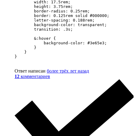
        width: 17.5rem;

        height: 3.75rem;

        border-radius: 0.25rem;

        border: 0.125rem solid #000000;

        letter-spacing: 0.188rem;

        background-color: transparent;

        transition: .3s;

        &:hover {

            background-color: #3e65e3;

        }

    }

}
Ответ написан
более трёх лет назад
12
комментариев