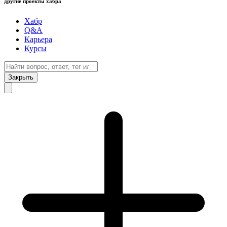
другие проекты хабра
Хабр
Q&A
Карьера
Курсы
Закрыть