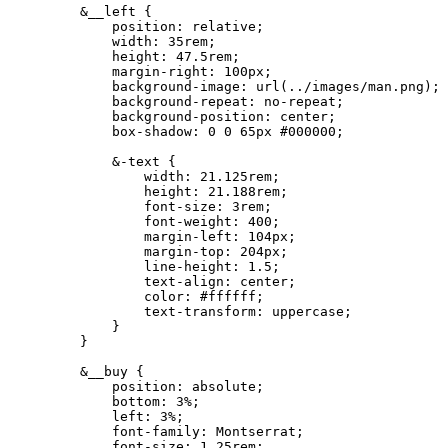
    &__left {

        position: relative;

        width: 35rem;

        height: 47.5rem;

        margin-right: 100px;

        background-image: url(../images/man.png);

        background-repeat: no-repeat;

        background-position: center;

        box-shadow: 0 0 65px #000000;

        &-text {

            width: 21.125rem;

            height: 21.188rem;

            font-size: 3rem;

            font-weight: 400;

            margin-left: 104px;

            margin-top: 204px;

            line-height: 1.5;

            text-align: center;

            color: #ffffff;

            text-transform: uppercase;

        }

    }

    &__buy {

        position: absolute;

        bottom: 3%;

        left: 3%;

        font-family: Montserrat;

        font-size: 1.25rem;
