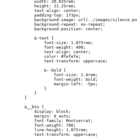
        width: 20.625rem;

        height: 21.25rem;

        text-align: center;

        padding-top: 173px;

        background-image: url(../images/silence.pn
        background-repeat: no-repeat;

        background-position: center;

        &-text {

            font-size: 1.875rem;

            font-weight: 400;

            text-align: center;

            color: #fefefe;

            text-transform: uppercase;

            &--bold {

                font-size: 2.4rem;

                font-weight: bold;

                margin-left: -5px;

            }

        }

    }

    &__btn {

        display: block;

        margin: 0 auto;

        font-family: Montserrat;

        font-weight: 700;

        line-height: 1.875rem;

        text-transform: uppercase;
