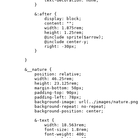
            text-decoration: none;

        }

        &:after {

            display: block;

            content: "";

            width: 1.875rem;

            height: 1.25rem;

            @include sprite($arrow);

            @include center-y;

            right: -30px;

        }

    }

    &__nature {

        position: relative;

        width: 46.25rem;

        height: 23.125rem;

        margin-bottom: 50px;

        padding-top: 90px;

        padding-left: 78px;

        background-image: url(../images/nature.png
        background-repeat: no-repeat;

        background-position: center;

        &-text {

            width: 18.563rem;

            font-size: 1.8rem;

            font-weight: 400;
