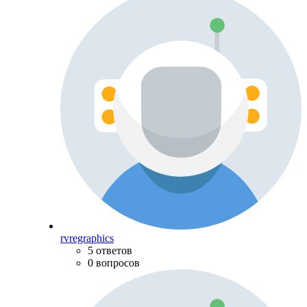
rvregraphics
5 ответов
0 вопросов