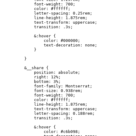
        font-weight: 700;

        color: #ffffff;

        letter-spacing: 0.25rem;

        line-height: 1.875rem;

        text-transform: uppercase;

        transition: .3s;

        &:hover {

            color: #000000;

            text-decoration: none;

        }

    }

    &__share {

        position: absolute;

        right: 12%;

        bottom: 3%;

        font-family: Montserrat;

        font-size: 0.938rem;

        font-weight: 700;

        color: #ffffff;

        line-height: 1.875rem;

        text-transform: uppercase;

        letter-spacing: 0.188rem;

        transition: .3s;

        &:hover {

            color: #c6b098;
