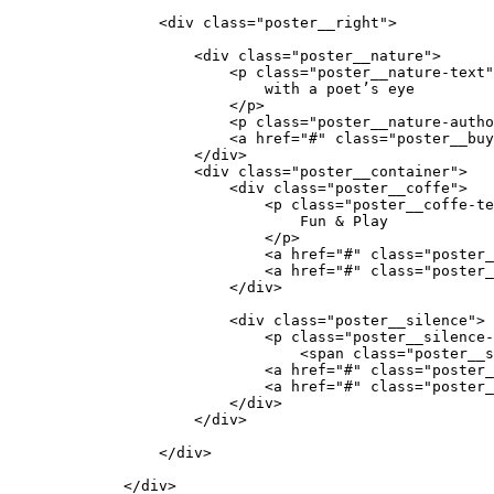
            <div class="poster__right">

                <div class="poster__nature">

                    <p class="poster__nature-text"
                        with a poet’s eye

                    </p>

                    <p class="poster__nature-autho
                    <a href="#" class="poster__buy
                </div>

                <div class="poster__container">

                    <div class="poster__coffe">

                        <p class="poster__coffe-te
                            Fun & Play

                        </p>

                        <a href="#" class="poster_
                        <a href="#" class="poster_
                    </div>

                    <div class="poster__silence">

                        <p class="poster__silence-
                            <span class="poster__s
                        <a href="#" class="poster_
                        <a href="#" class="poster_
                    </div>

                </div>

            </div>

        </div>
