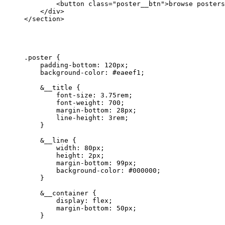
        <button class="poster__btn">browse posters
    </div>

</section>
.poster {

    padding-bottom: 120px;

    background-color: #eaeef1;

    &__title {

        font-size: 3.75rem;

        font-weight: 700;

        margin-bottom: 28px;

        line-height: 3rem;

    }

    &__line {

        width: 80px;

        height: 2px;

        margin-bottom: 99px;

        background-color: #000000;

    }

    &__container {

        display: flex;

        margin-bottom: 50px;

    }
