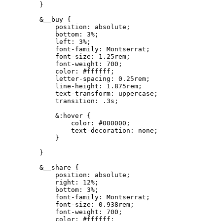
    }

    &__buy {

        position: absolute;

        bottom: 3%;

        left: 3%;

        font-family: Montserrat;

        font-size: 1.25rem;

        font-weight: 700;

        color: #ffffff;

        letter-spacing: 0.25rem;

        line-height: 1.875rem;

        text-transform: uppercase;

        transition: .3s;

        &:hover {

            color: #000000;

            text-decoration: none;

        }

    }

    &__share {

        position: absolute;

        right: 12%;

        bottom: 3%;

        font-family: Montserrat;

        font-size: 0.938rem;

        font-weight: 700;

        color: #ffffff;
