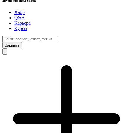
другие проекты хабра
Хабр
Q&A
Карьера
Курсы
Закрыть