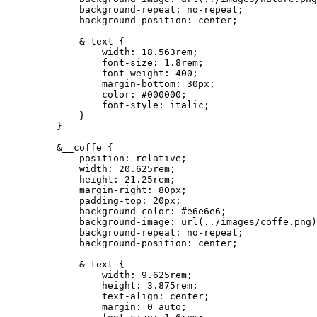
        background-repeat: no-repeat;

        background-position: center;

        &-text {

            width: 18.563rem;

            font-size: 1.8rem;

            font-weight: 400;

            margin-bottom: 30px;

            color: #000000;

            font-style: italic;

        }

    }

    &__coffe {

        position: relative;

        width: 20.625rem;

        height: 21.25rem;

        margin-right: 80px;

        padding-top: 20px;

        background-color: #e6e6e6;

        background-image: url(../images/coffe.png)
        background-repeat: no-repeat;

        background-position: center;

        &-text {

            width: 9.625rem;

            height: 3.875rem;

            text-align: center;

            margin: 0 auto;
