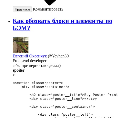
Комментировать
Нравится
Как обозвать блоки и элементы по
БЭМ?
Евгений Оксенчук
@Yevhen89
Front-end developer
я бы примерно так сделал)
spoiler
>
<section class="poster">

    <div class="container">

        <h2 class="poster__title">Buy Poster Print
        <div class="poster__line"></div>

        <div class="poster__container">

            <div class="poster__left">
