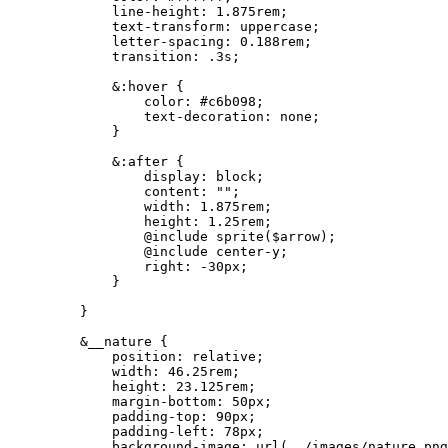
        line-height: 1.875rem;

        text-transform: uppercase;

        letter-spacing: 0.188rem;

        transition: .3s;

        &:hover {

            color: #c6b098;

            text-decoration: none;

        }

        &:after {

            display: block;

            content: "";

            width: 1.875rem;

            height: 1.25rem;

            @include sprite($arrow);

            @include center-y;

            right: -30px;

        }

    }

    &__nature {

        position: relative;

        width: 46.25rem;

        height: 23.125rem;

        margin-bottom: 50px;

        padding-top: 90px;

        padding-left: 78px;

        background-image: url(../images/nature.png