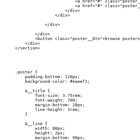
                        <a href="#" class="poster_
                        <a href="#" class="poster_
                    </div>

                </div>

            </div>

        </div>

        <button class="poster__btn">browse posters
    </div>

</section>
.poster {

    padding-bottom: 120px;

    background-color: #eaeef1;

    &__title {

        font-size: 3.75rem;

        font-weight: 700;

        margin-bottom: 28px;

        line-height: 3rem;

    }

    &__line {

        width: 80px;

        height: 2px;

        margin-bottom: 99px;
