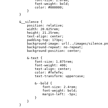
            font-size: 1.6rem;

            font-weight: bold;

            color: #000000;

        }

    }

    &__silence {

        position: relative;

        width: 20.625rem;

        height: 21.25rem;

        text-align: center;

        padding-top: 173px;

        background-image: url(../images/silence.pn
        background-repeat: no-repeat;

        background-position: center;

        &-text {

            font-size: 1.875rem;

            font-weight: 400;

            text-align: center;

            color: #fefefe;

            text-transform: uppercase;

            &--bold {

                font-size: 2.4rem;

                font-weight: bold;

                margin-left: -5px;

            }

        }

    }
