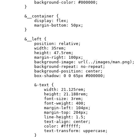
        background-color: #000000;

    }

    &__container {

        display: flex;

        margin-bottom: 50px;

    }

    &__left {

        position: relative;

        width: 35rem;

        height: 47.5rem;

        margin-right: 100px;

        background-image: url(../images/man.png);

        background-repeat: no-repeat;

        background-position: center;

        box-shadow: 0 0 65px #000000;

        &-text {

            width: 21.125rem;

            height: 21.188rem;

            font-size: 3rem;

            font-weight: 400;

            margin-left: 104px;

            margin-top: 204px;

            line-height: 1.5;

            text-align: center;

            color: #ffffff;

            text-transform: uppercase;

        }
