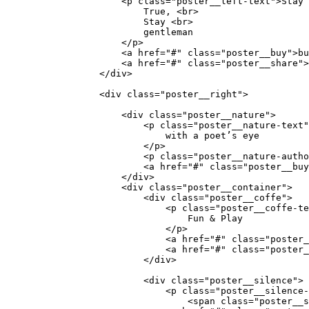
                <p class="poster__left-text">Stay 
                    True, <br>

                    Stay <br>

                    gentleman

                </p>

                <a href="#" class="poster__buy">bu
                <a href="#" class="poster__share">
            </div>

            <div class="poster__right">

                <div class="poster__nature">

                    <p class="poster__nature-text"
                        with a poet’s eye

                    </p>

                    <p class="poster__nature-autho
                    <a href="#" class="poster__buy
                </div>

                <div class="poster__container">

                    <div class="poster__coffe">

                        <p class="poster__coffe-te
                            Fun & Play

                        </p>

                        <a href="#" class="poster_
                        <a href="#" class="poster_
                    </div>

                    <div class="poster__silence">

                        <p class="poster__silence-
                            <span class="poster__s