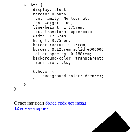
    &__btn {

        display: block;

        margin: 0 auto;

        font-family: Montserrat;

        font-weight: 700;

        line-height: 1.875rem;

        text-transform: uppercase;

        width: 17.5rem;

        height: 3.75rem;

        border-radius: 0.25rem;

        border: 0.125rem solid #000000;

        letter-spacing: 0.188rem;

        background-color: transparent;

        transition: .3s;

        &:hover {

            background-color: #3e65e3;

        }

    }

}
Ответ написан
более трёх лет назад
12
комментариев