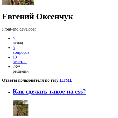
Евгений Оксенчук
Front-end developer
4
вклад
5
вопросов
13
ответов
23%
решений
Ответы пользователя по тегу
HTML
Как сделать такое на css?