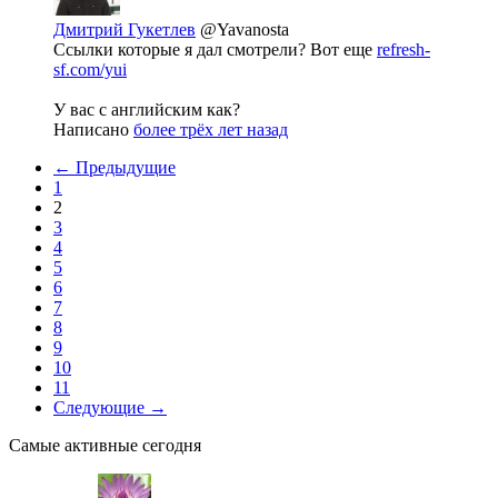
Дмитрий Гукетлев
@Yavanosta
Ссылки которые я дал смотрели? Вот еще
refresh-
sf.com/yui
У вас с английским как?
Написано
более трёх лет назад
← Предыдущие
1
2
3
4
5
6
7
8
9
10
11
Следующие →
Самые активные сегодня