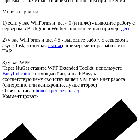
"формы" - значит мы говорим о настольном приложении
У вас 3 варианта.
1) если у вас WinForms и .net 4.0 (и ниже) - выводите работу с
сервером в BackgroundWorker. подробнейший пример
здесь
2) у вас WinForms и .net 4.5 - выводите работу с сервером в
async Task, отличная
статья
с примерами от разработчиков
TAP
3) у вас WPF
Через NuGet ставите WPF Extended Toolkit, используете
BusyIndicator
с помощью биндинга IsBusy к
соответствующему свойству вашей VM пока идет работа
(синхронно или асинхронно, лучше второе)
Ответ написан
более трёх лет назад
Комментировать