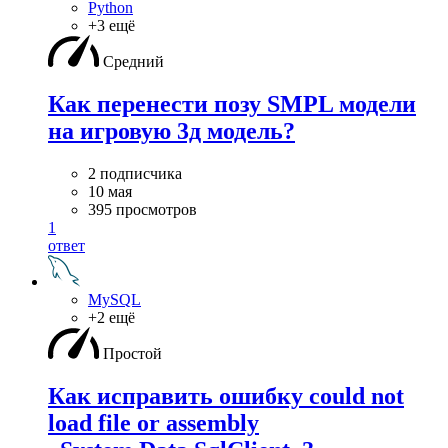
Python
+3 ещё
Средний
Как перенести позу SMPL модели
на игровую 3д модель?
2 подписчика
10 мая
395 просмотров
1
ответ
MySQL
+2 ещё
Простой
Как исправить ошибку could not
load file or assembly