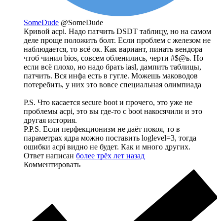
SomeDude
@SomeDude
Кривой acpi. Надо патчить DSDT таблицу, но на самом
деле проще положить болт. Если проблем с железом не
наблюдается, то всё ок. Как вариант, пинать вендора
чтоб чинил bios, совсем обленились, черти #$@ь. Но
если всё плохо, но надо брать iasl, дампить таблицы,
патчить. Вся инфа есть в гугле. Можешь маководов
потеребить, у них это вовсе специальная олимпиада
P.S. Что касается secure boot и прочего, это уже не
проблемы acpi, это вы где-то с boot накосячили и это
другая история.
P.P.S. Если перфекционизм не даёт покоя, то в
параметрах ядра можно поставить loglevel=3, тогда
ошибки acpi видно не будет. Как и много других.
Ответ написан
более трёх лет назад
Комментировать