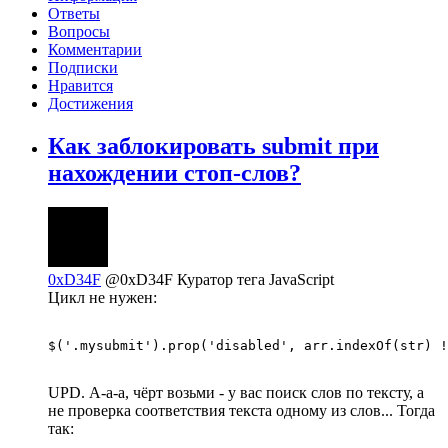
Ответы
Вопросы
Комментарии
Подписки
Нравится
Достижения
Как заблокировать submit при
нахождении стоп-слов?
0xD34F
@0xD34F
Куратор тега JavaScript
Цикл не нужен:
$('.mysubmit').prop('disabled', arr.indexOf(str) !
UPD. А-а-а, чёрт возьми - у вас поиск слов по тексту, а
не проверка соответствия текста одному из слов... Тогда
так: