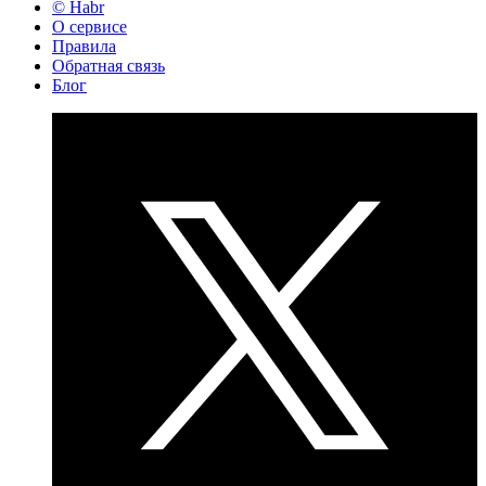
© Habr
О сервисе
Правила
Обратная связь
Блог