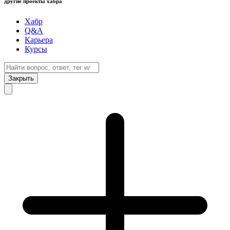
другие проекты хабра
Хабр
Q&A
Карьера
Курсы
Закрыть