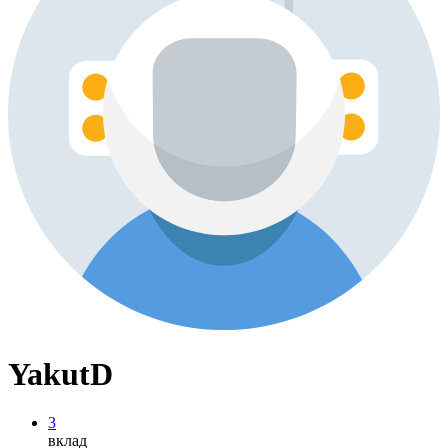
YakutD
3
вклад