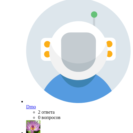
Drno
2 ответа
0 вопросов