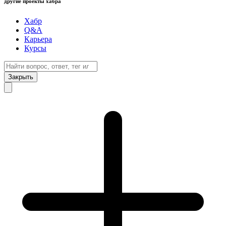
другие проекты хабра
Хабр
Q&A
Карьера
Курсы
Закрыть