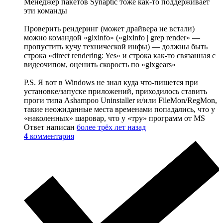
Менеджер пакетов Synaptic тоже как-то поддерживает
эти команды
Проверить рендеринг (может драйвера не встали)
можно командой «glxinfo» («glxinfo | grep render» —
пропустить кучу технической инфы) — должны быть
строка «direct rendering: Yes» и строка как-то связанная с
видеочипом, оценить скорость по «glxgears»
P.S. Я вот в Windows не знал куда что-пишется при
установке/запуске приложений, приходилось ставить
проги типа Ashampoo Uninstaller и/или FileMon/RegMon,
такие неожиданные места временами попадались, что у
«наколенных» шаровар, что у «тру» программ от MS
Ответ написан
более трёх лет назад
4
комментария