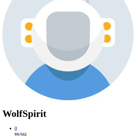
WolfSpirit
0
вклад