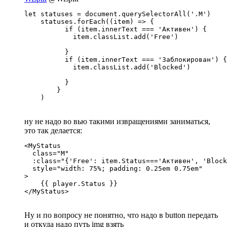
let statuses = document.querySelectorAll('.M')

    statuses.forEach((item) => {

          if (item.innerText === 'Активен') {

            item.classList.add('Free')

          }

          if (item.innerText === 'Заблокирован') {

            item.classList.add('Blocked')

          }

        }

    )
ну не надо во вью такими извращениями заниматься,
это так делается:
<MyStatus 

  class="M"

  :class="{'Free': item.Status==='Активен', 'Block
  style="width: 75%; padding: 0.25em 0.75em"

>

    {{ player.Status }}

</MyStatus>
Ну и по вопросу не понятно, что надо в button передать
и откуда надо путь img взять