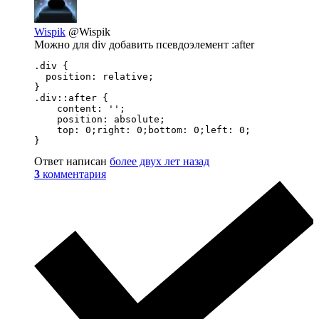
Wispik
@Wispik
Можно для div добавить псевдоэлемент :after
.div {

  position: relative;

}

.div::after {

    content: '';

    position: absolute;

    top: 0;right: 0;bottom: 0;left: 0;

}
Ответ написан
более двух лет назад
3
комментария