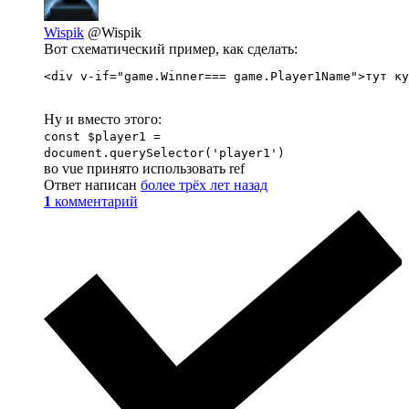
Wispik
@Wispik
Вот схематический пример, как сделать:
<div v-if="game.Winner=== game.Player1Name">тут ку
Ну и вместо этого:
const $player1 =
document.querySelector('player1')
во vue принято использовать ref
Ответ написан
более трёх лет назад
1
комментарий