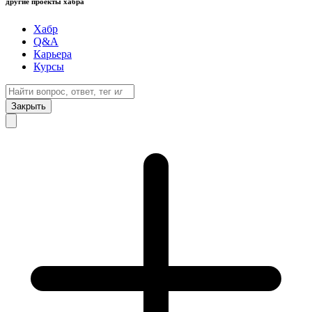
другие проекты хабра
Хабр
Q&A
Карьера
Курсы
Закрыть