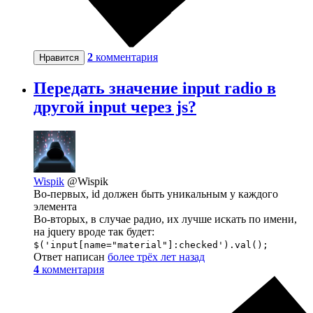
2
комментария
Нравится
Передать значение input radio в
другой input через js?
Wispik
@Wispik
Во-первых, id должен быть уникальным у каждого
элемента
Во-вторых, в случае радио, их лучше искать по имени,
на jquery вроде так будет:
$('input[name="material"]:checked').val();
Ответ написан
более трёх лет назад
4
комментария