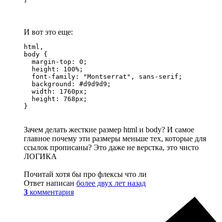
И вот это еще:
html,

body {

  margin-top: 0;

  height: 100%;

  font-family: "Montserrat", sans-serif;

  background: #d9d9d9;

  width: 1760px;

  height: 768px;

}
Зачем делать жесткие размер html и body? И самое
главное почему эти размеры меньше тех, которые для
ссылок прописаны? Это даже не верстка, это чисто
ЛОГИКА
Почитай хотя бы про флексы что ли
Ответ написан
более двух лет назад
3
комментария