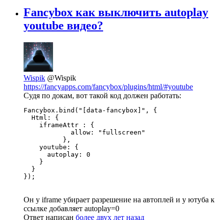
Fancybox как выключить autoplay
youtube видео?
Wispik
@Wispik
https://fancyapps.com/fancybox/plugins/html/#youtube
Судя по докам, вот такой код должен работать:
Fancybox.bind("[data-fancybox]", {

  Html: {

    iframeAttr : {

            allow: "fullscreen"

          },

    youtube: {

      autoplay: 0

    } 

  }

});
Он у iframe убирает разрешение на автоплей и у ютуба к
ссылке добавляет autoplay=0
Ответ написан
более двух лет назад