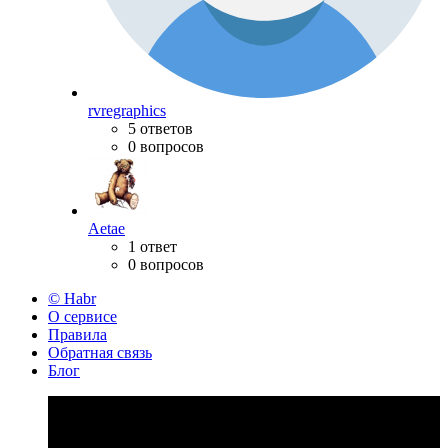
rvregraphics
5 ответов
0 вопросов
Aetae
1 ответ
0 вопросов
© Habr
О сервисе
Правила
Обратная связь
Блог