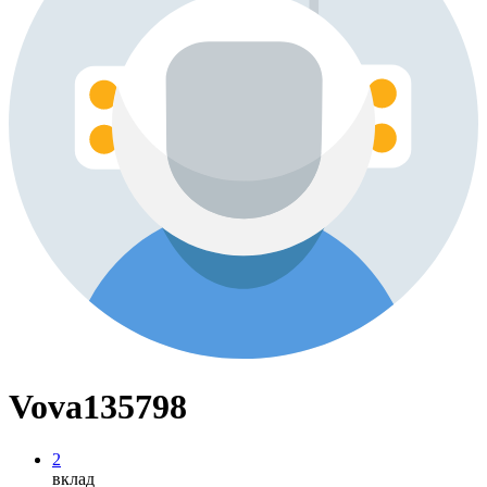
Vova135798
2
вклад