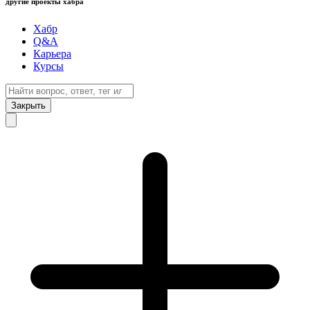
другие проекты хабра
Хабр
Q&A
Карьера
Курсы
Закрыть