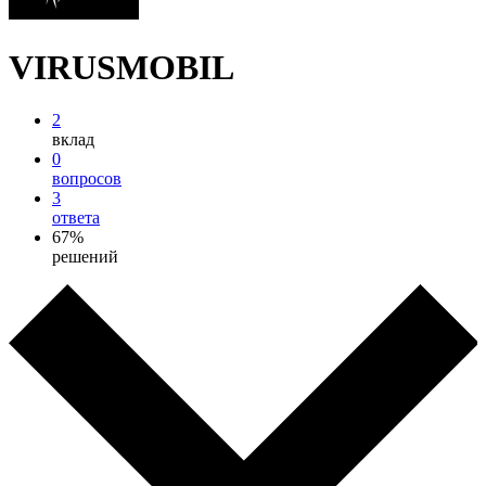
VIRUSMOBIL
2
вклад
0
вопросов
3
ответа
67%
решений