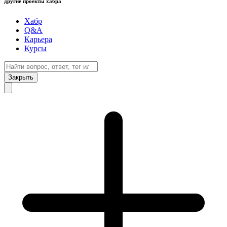
другие проекты хабра
Хабр
Q&A
Карьера
Курсы
Закрыть