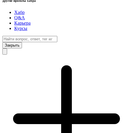
другие проекты хабра
Хабр
Q&A
Карьера
Курсы
Закрыть