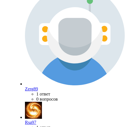
Zerg89
1 ответ
0 вопросов
Rsa97