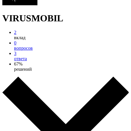
VIRUSMOBIL
2
вклад
0
вопросов
3
ответа
67%
решений