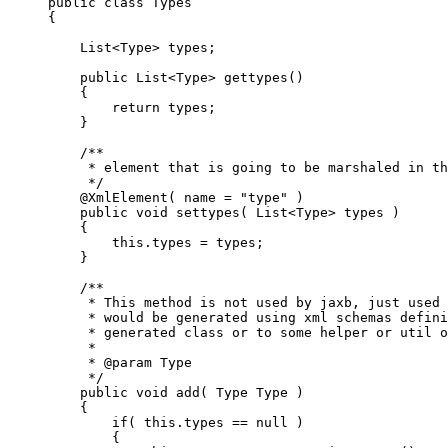
public class Types

{

    List<Type> types;

    public List<Type> gettypes()

    {

        return types;

    }

    /**

     * element that is going to be marshaled in th
     */

    @XmlElement( name = "type" )

    public void settypes( List<Type> types )

    {

        this.types = types;

    }

    /**

     * This method is not used by jaxb, just used 
     * would be generated using xml schemas defini
     * generated class or to some helper or util o
     *

     * @param Type

     */

    public void add( Type Type )

    {

        if( this.types == null )

        {
