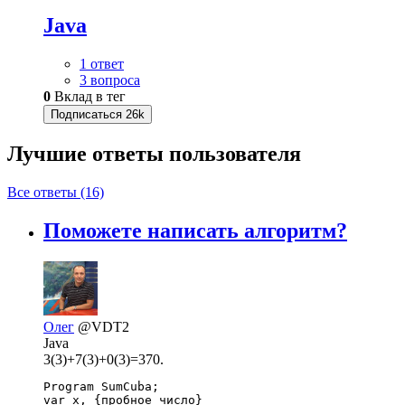
Java
1 ответ
3 вопроса
0
Вклад в тег
Подписаться
26k
Лучшие ответы
пользователя
Все ответы (16)
Поможете написать алгоритм?
Олег
@VDT2
Java
3(3)+7(3)+0(3)=370.
Program SumCuba;

var x, {пробное число}
