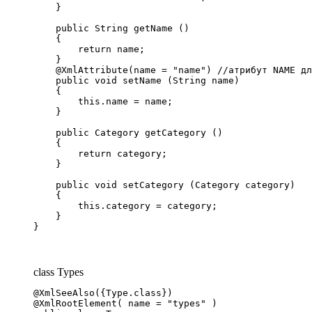
    }

    public String getName ()

    {

        return name;

    }

    @XmlAttribute(name = "name") //атрибут NAME дл
    public void setName (String name)

    {

        this.name = name;

    }

    public Category getCategory ()

    {

        return category;

    }

    public void setCategory (Category category)

    {

        this.category = category;

    }

}
class Types
@XmlSeeAlso({Type.class})

@XmlRootElement( name = "types" )
