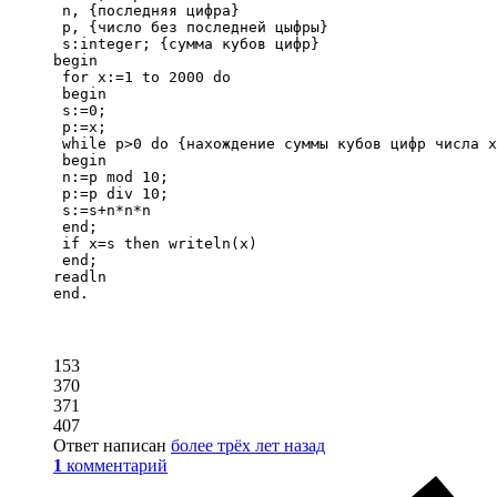
 n, {последняя цифра}

 p, {число без последней цыфры}

 s:integer; {сумма кубов цифр}

begin

 for x:=1 to 2000 do

 begin

 s:=0;

 p:=x;

 while p>0 do {нахождение суммы кубов цифр числа х
 begin

 n:=p mod 10;

 p:=p div 10;

 s:=s+n*n*n

 end;

 if x=s then writeln(x)

 end;

readln

end.
153
370
371
407
Ответ написан
более трёх лет назад
1
комментарий