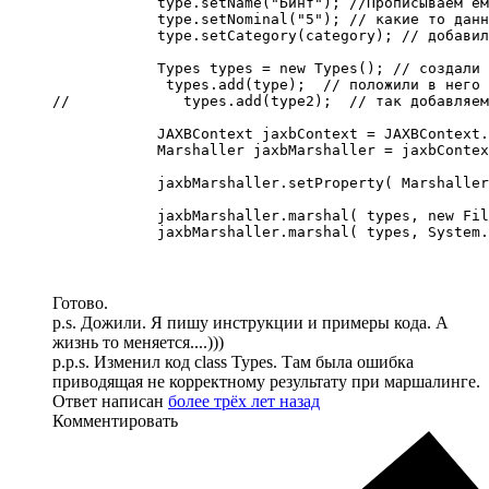
            type.setName("Бинт"); //Прописываем ем
            type.setNominal("5"); // какие то данн
            type.setCategory(category); // добавил
            Types types = new Types(); // создали 
             types.add(type);  // положили в него 
//             types.add(type2);  // так добавляем
            JAXBContext jaxbContext = JAXBContext.
            Marshaller jaxbMarshaller = jaxbContex
            jaxbMarshaller.setProperty( Marshaller
            jaxbMarshaller.marshal( types, new Fil
            jaxbMarshaller.marshal( types, System.
Готово.
p.s. Дожили. Я пишу инструкции и примеры кода. А
жизнь то меняется....)))
p.p.s. Изменил код class Types. Там была ошибка
приводящая не корректному результату при маршалинге.
Ответ написан
более трёх лет назад
Комментировать