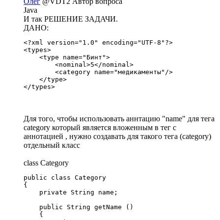
Олег
@VDT2
Автор вопроса
Java
И так РЕШЕНИЕ ЗАДАЧИ.
ДАНО:
<?xml version="1.0" encoding="UTF-8"?>

<types>

    <type name="Бинт">

        <nominal>5</nominal>

        <category name="медикаменты"/>

    </type>    

</types>
Для того, чтобы использовать аннтацию "name" для тега
category который является вложенным в тег с
аннотацией , нужно создавать для такого тега (category)
отдельный класс
class Category
public class Category

{

    private String name;

    public String getName ()

    {
