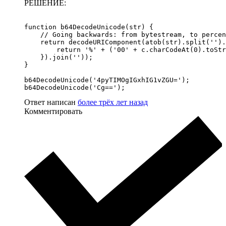
РЕШЕНИЕ:
function b64DecodeUnicode(str) {

    // Going backwards: from bytestream, to percen
    return decodeURIComponent(atob(str).split('').
        return '%' + ('00' + c.charCodeAt(0).toStr
    }).join(''));

}

b64DecodeUnicode('4pyTIMOgIGxhIG1vZGU=');

b64DecodeUnicode('Cg==');
Ответ написан
более трёх лет назад
Комментировать