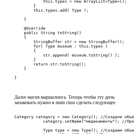
            this.types = new ArrayList<Type>();

        }

        this.types.add( Type );

    }

    @Override

    public String toString()

    {

        StringBuffer str = new StringBuffer();

        for( Type museum : this.types )

        {

            str.append( museum.toString() );

        }

        return str.toString();

    }

}
Далее магия маршалинга. Теперь чтобы эту дичь
запаковать нужно в main class сделать следующее
Category category = new Category(); //Создали объе
            category.setName("медикаменты"); //Про
            Type type = new Type(); //Создаем объе