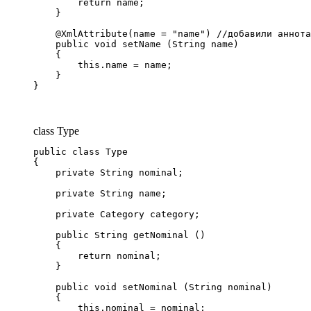
        return name;

    }

    @XmlAttribute(name = "name") //добавили аннота
    public void setName (String name)

    {

        this.name = name;

    }

}
class Type
public class Type

{

    private String nominal;

    private String name;

    private Category category;

    public String getNominal ()

    {

        return nominal;

    }

    public void setNominal (String nominal)

    {

        this.nominal = nominal;
