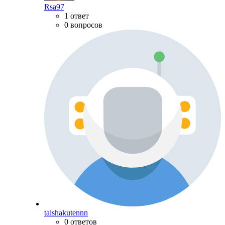
Rsa97
1 ответ
0 вопросов
taishakutennn
0 ответов