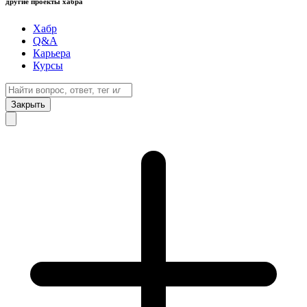
другие проекты хабра
Хабр
Q&A
Карьера
Курсы
Закрыть