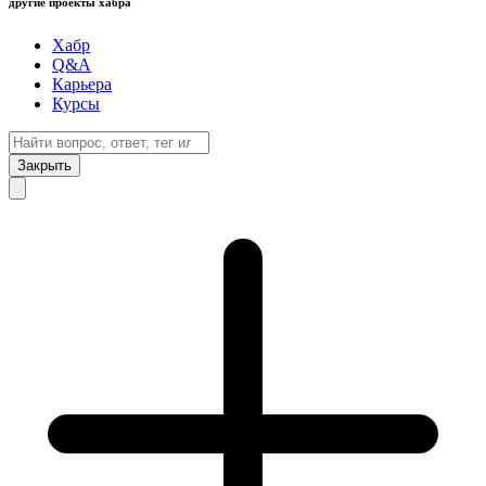
другие проекты хабра
Хабр
Q&A
Карьера
Курсы
Закрыть