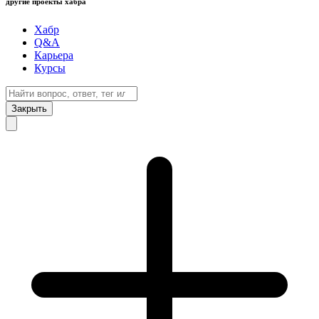
другие проекты хабра
Хабр
Q&A
Карьера
Курсы
Закрыть