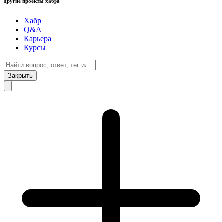
другие проекты хабра
Хабр
Q&A
Карьера
Курсы
Закрыть