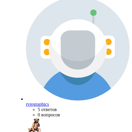
rvregraphics
5 ответов
0 вопросов