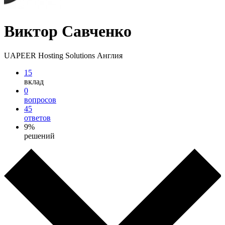
Виктор Савченко
UAPEER Hosting Solutions Англия
15
вклад
0
вопросов
45
ответов
9%
решений